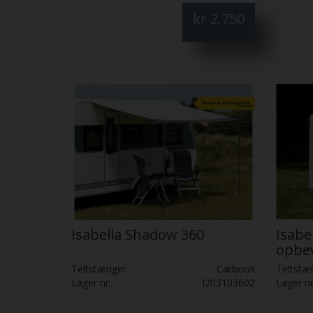
kr
2.750
Isabella Shadow 360
Isabe
opbev
Teltstænger
CarbonX
Teltstæ
Lager nr.
I203103602
Lager nr