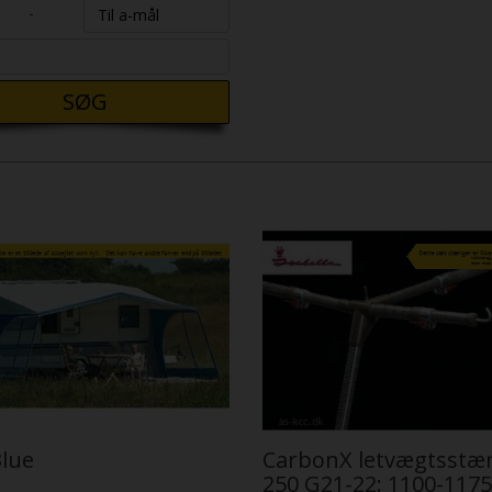
-
SØG
lue
CarbonX letvægtsstæ
250 G21-22: 1100-1175