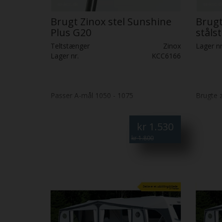
Brugt Zinox stel Sunshine
Brugt
Plus G20
ståls
Teltstænger
Zinox
Lager nr
Lager nr.
KCC6166
Passer A-mål 1050 - 1075
Brugte 
kr
1.530
kr 1.800