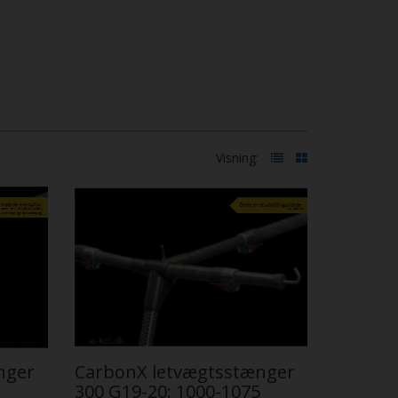
Visning:
nger
CarbonX letvægtsstænger
300 G19-20: 1000-1075