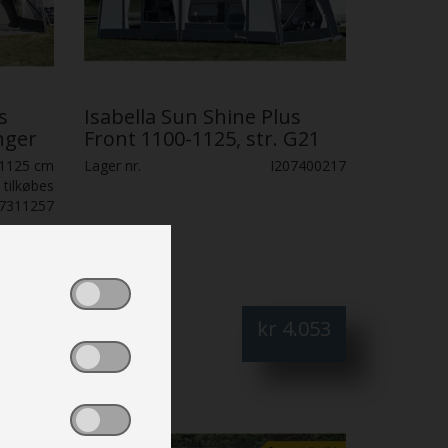
s
Isabella Sun Shine Plus
nger
Front 1100-1125, str. G21
1125 cm
Lager nr.
I207400217
 tilkøbes
07311257
.273
kr
4.053