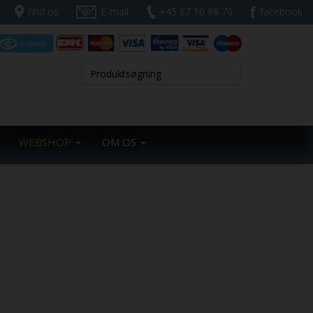
find os
E-mail
+45 87 10 98 70
facebook
WEBSHOP
OM OS