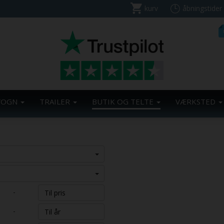
kurv
åbningstider
VOGN
TRAILER
BUTIK OG TELTE
VÆRKSTED
-
-