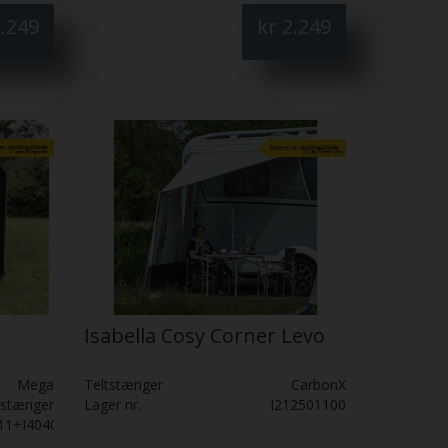
.249
kr
2.249
Isabella Cosy Corner Levo
Mega
Teltstænger
CarbonX
lstænger
Lager nr.
I212501100
11+I404000025