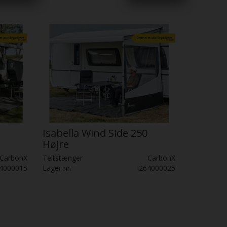
Isabella Wind Side 250
Højre
CarbonX
Teltstænger
CarbonX
64000015
Lager nr.
I264000025