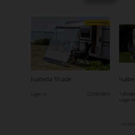
Isabella Shade
Isabe
Lager nr.
I221003003
Teltstæ
Lager nr
Letvægt