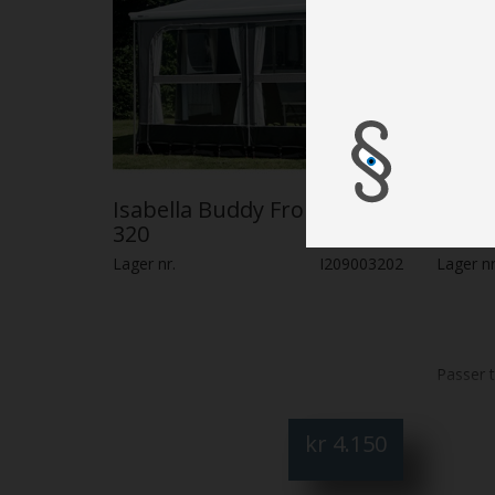
Isabella Buddy Front Panel
Isabel
320
Lager nr.
I209003202
Lager nr
Passer 
kr
4.150