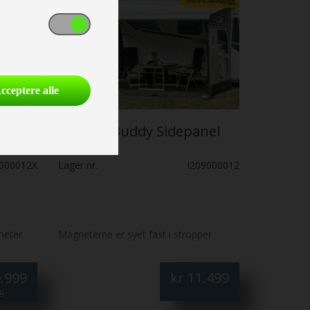
cceptere alle
Isabella Buddy Sidepanel
sæt
9000012X
Lager nr.
I209000012
neter
Magneterne er syet fast i stropper
.999
kr
11.499
9