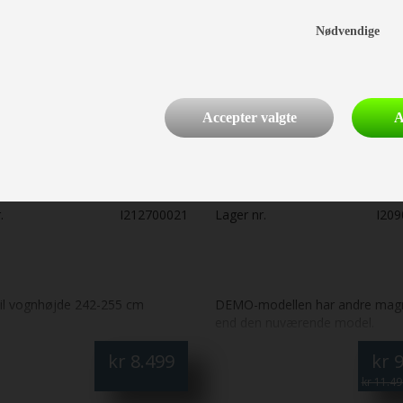
Nødvendige
Accepter valgte
A
la Arc luftsolsejl
DEMO Isabella Buddy
Sidepanel sæt
.
I212700021
Lager nr.
I20
til vognhøjde 242-255 cm
DEMO-modellen har andre mag
end den nuværende model.
kr
8.499
kr
9
kr 11.49