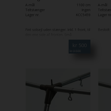
A-mål
1100 cm
A-mål
Teltstænger
Ingen
Teltstæ
Lager nr.
KCC5459
Lager nr
Fint solsejl uden stænger. Inkl. 1 front, til
Beskidt 
den ene side af fronten. Små
gennemsigtige lapper på taget. Leveres
kr
500
uden pløkker, barduner, stormbarduner,
fix-on, understykke og gardiner. Leveres
kr 3.500
uden stænger, men det kan tilkøbes i
butikken som nye eller evt. brugte.