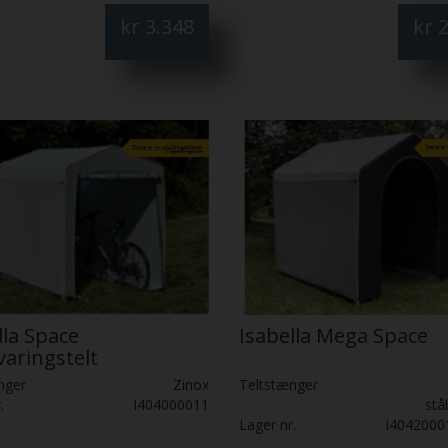
kr
3.348
kr
2
lla Space
Isabella Mega Space
aringstelt
nger
Zinox
Teltstænger
.
I404000011
stå
Lager nr.
I4042000