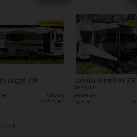
lla Loggia 300
Isabella Wind Side 250
Venstre
nger
CarbonX
Teltstænger
.
I212213001
Lager nr.
I2
ssolsejl