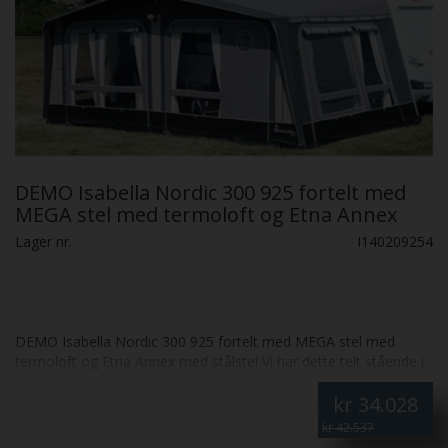
DEMO Isabella Nordic 300 925 fortelt med
MEGA stel med termoloft og Etna Annex
med stålstel
Lager nr.
I140209254
DEMO Isabella Nordic 300 925 fortelt med MEGA stel med
termoloft og Etna Annex med stålstel Vi har dette telt stående i
udstilling - SPAR 20 %
kr
34.028
kr 42.537