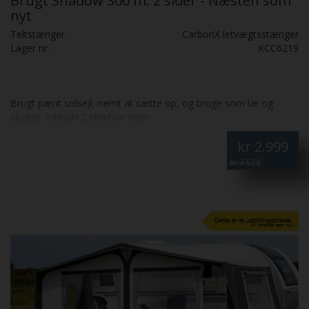
Brugt Shadow 300 m. 2 sider - Næsten som
nyt
Teltstænger
CarbonX letvægtsstænger
Lager nr.
KCC6219
Brugt pænt solsejl, nemt at sætte op, og bruge som læ og
skygge. Inklusiv 2 shadow sider.
kr
2.999
kr 3.528