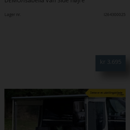
DEMO/Isabella Van Side højre
Lager nr.
I264300025
kr
3.695