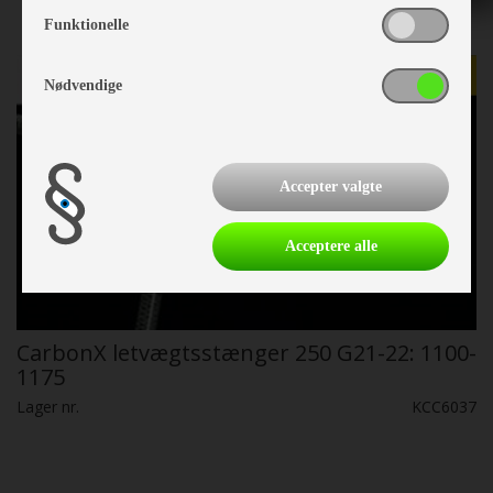
Funktionelle
Nødvendige
Accepter valgte
Acceptere alle
CarbonX letvægtsstænger 250 G21-22: 1100-
1175
Lager nr.
KCC6037