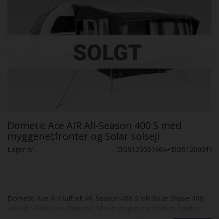
Dometic Ace AIR All-Season 400 S med
myggenetfronter og Solar solsejl
Lager nr.
DO9120001964+DO912000197
Dometic Ace AIR lufttelt All-Season 400 S inkl.Solar Shade 400
solsejl - Pakkepris. Velegnet til campingvogne mellem højden
235 - 265 cm Bredde: 400 cm. x Dybde: 325 cm. Krystalklare