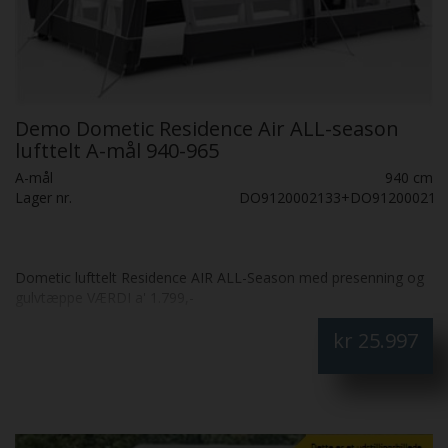
Demo Dometic Residence Air ALL-season
lufttelt A-mål 940-965
A-mål
940 cm
Lager nr.
DO9120002133+DO912000215
Dometic lufttelt Residence AIR ALL-Season med presenning og
gulvtæppe VÆRDI a' 1.799,-
kr
25.997