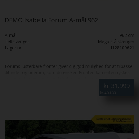
DEMO Isabella Forum A-mål 962
A-mål
962 cm
Teltstænger
Mega stålstænger
Lager nr.
I128109621
Forums justerbare fronter giver dig god mulighed for at tilpasse
dit inde- og uderum, som du ønsker. Fronten kan enten rykkes
en meter tilbage og derved skabe plads til en overdækket
kr
31.999
terrasse, eller du kan nøjes med at rykke den ene halvdel tilbage
og lave et vindfang foran indgangsdøren.
kr 40.133