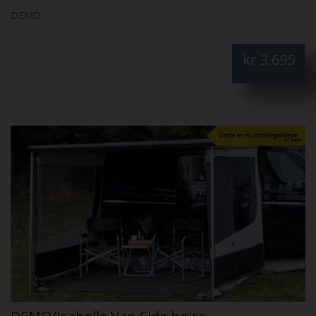
DEMO
kr
3.695