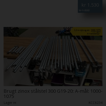
kr
1.530
kr 1.800
Brugt zinox stålstel 300 G19-20: A-mål: 1000-
1075
Lager nr.
KCC6234