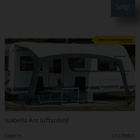
Solgt
vinduer med gardiner, Ovenlysvinduer i taget. Beskyttende
udhæng foran med justerbare stænger Sidepaneler med lynlås
ud med døre, der kan åbnes, Sidedøre med mesh-paneler
Udvendige stormgardiner med lynlås på hvert vindue giver dit
fortelt ekstra beskyttelse og privatliv
Isabella Arc luftsolsejl
Lager nr.
I212700021