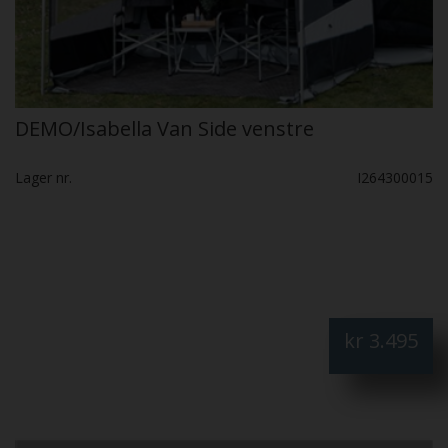
DEMO/Isabella Van Side venstre
Lager nr.
I264300015
kr
3.495