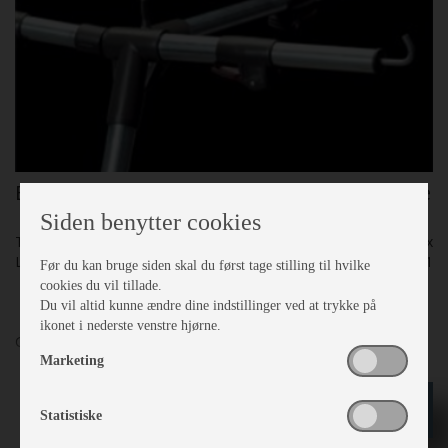
Brugte Zinox stænger G19, næsten som nye
Siden benytter cookies
Teltstænger
Zinox
Lager nr.
KCC6231
Før du kan bruge siden skal du først tage stilling til hvilke
cookies du vil tillade.
Du vil altid kunne ændre dine indstillinger ved at trykke på
ikonet i nederste venstre hjørne.
G19 passer til A-mål 1000 - 1025 3M
Marketing
kr
3.995
Statistiske
kr 4.700