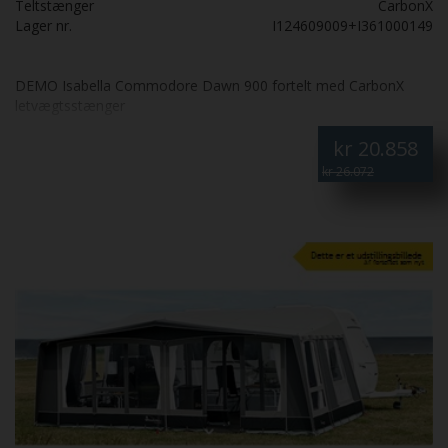
Teltstænger
CarbonX
Lager nr.
I124609009+I361000149
DEMO Isabella Commodore Dawn 900 fortelt med CarbonX
letvægtsstænger
kr
20.858
kr 26.072