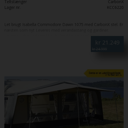
Teltstænger
CarbonX
Lager nr.
KCC6220
Let brugt Isabella Commodore Dawn 1075 med CarbonX stel. Er
næsten som nyt Leveres med verandastang og gardiner.
Leveres uden understykke, hjulstykke og samleliste. Leveres
kr
21.249
uden pløkker
kr 24.999