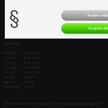
Accepter valgt
Acceptere all
Værksted:
Mandag:
8.00-16.00
Tirsdag:
8.00-16.00
Onsdag:
8.00-16.00
Torsdag:
8.00-16.00
Fredag:
8.00-15.30
Lørdag:
Lukket
Søndag:
Lukket
Helligdage:
Lukket
Værkstedstelefonerne åbner kl. 9, men værkstedsmodtagelsen