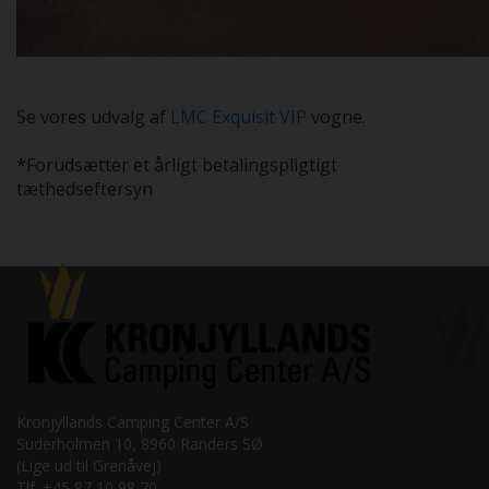
Se vores udvalg af
LMC Exquisit VIP
vogne.
*Forudsætter et årligt betalingspligtigt
tæthedseftersyn
Kronjyllands Camping Center A/S
Suderholmen 10, 8960 Randers SØ
(Lige ud til Grenåvej)
Tlf. +45 87 10 98 70