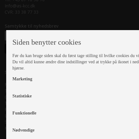
Info@as-kcc.dk
CVR: 33 38 77 33
Samtykke til nyhedsbrev
Siden benytter cookies
Før du kan bruge siden skal du først tage stilling til hvilke cookies du vil
Du vil altid kunne ændre dine indstillinger ved at trykke på ikonet i ned
hjørne.
Salgsafdeling:
Marketing
Mandag:
10.00-17.00
Tirsdag:
10.00-17.00
Statistiske
Onsdag:
10.00-17.00
Torsdag:
10.00-17.00
Fredag:
10.00-17.00
Funktionelle
Lørdag:
Lukket
Søndag:
10.00-16.00
Helligdage:
10.00-16.00
Nødvendige