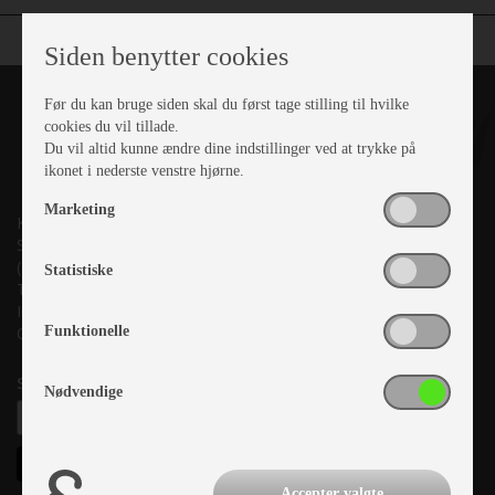
Siden benytter cookies
Før du kan bruge siden skal du først tage stilling til hvilke
cookies du vil tillade.
Du vil altid kunne ændre dine indstillinger ved at trykke på
ikonet i nederste venstre hjørne.
Marketing
Kronjyllands Camping Center A/S
Suderholmen 10, 8960 Randers SØ
(Lige ud til Grenåvej)
Statistiske
Tlf. +45 87 10 98 70
Info@as-kcc.dk
Funktionelle
CVR: 33 38 77 33
Samtykke til nyhedsbrev
Nødvendige
Accepter valgte