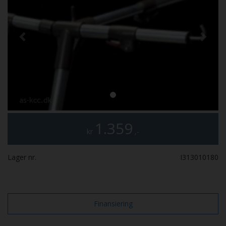
1.359
kr
,-
Lager nr.
I313010180
Finansiering