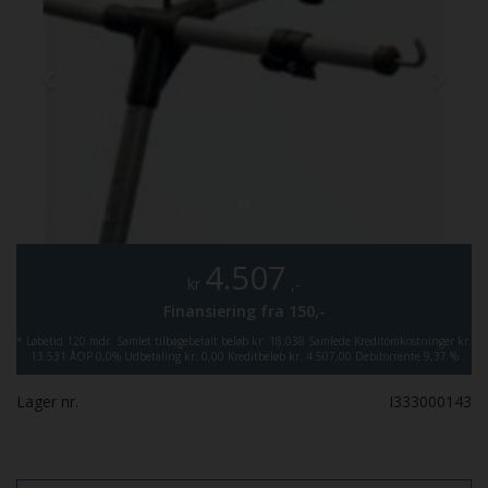
4.507
kr
,-
Finansiering fra
150,-
*
Løbetid 120 mdr.
Samlet tilbagebetalt beløb kr. 18.038
Samlede Kreditomkostninger kr.
13.531
ÅOP 0,0%
Udbetaling kr. 0,00
Kreditbeløb kr. 4.507,00
Debitorrente 9,37 %
Lager nr.
I333000143