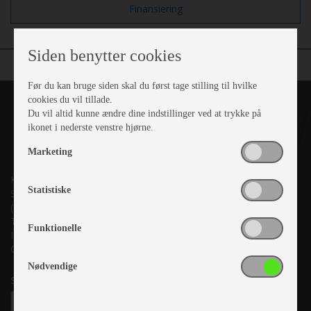
Finansiering
Siden benytter cookies
Før du kan bruge siden skal du først tage stilling til hvilke
cookies du vil tillade.
Du vil altid kunne ændre dine indstillinger ved at trykke på
ikonet i nederste venstre hjørne.
Marketing
Kronjyllands Camping Center A/S
Statistiske
Suderholmen 10, 8960 Randers SØ
(Lige ud til Grenåvej)
Tlf. +45 87 10 98 70
Funktionelle
Info@as-kcc.dk
CVR: 33 38 77 33
Nødvendige
Samtykke til nyhedsbrev