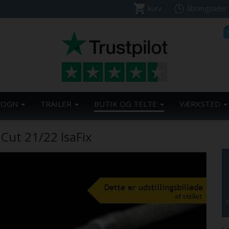
kurv
åbningstider
VOGN
TRAILER
BUTIK OG TELTE
VÆRKSTED
iCut 21/22 IsaFix
K