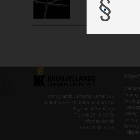
Salgsaf
Mandag
Tirsdag:
Kronjyllands Camping Center A/S
Onsdag:
Suderholmen 10, 8960 Randers SØ
Torsdag
(Lige ud til Grenåvej)
Fredag:
Tlf. +45 87 10 98 70
Lørdag:
Info@as-kcc.dk
Søndag:
CVR: 33 38 77 33
Helligda