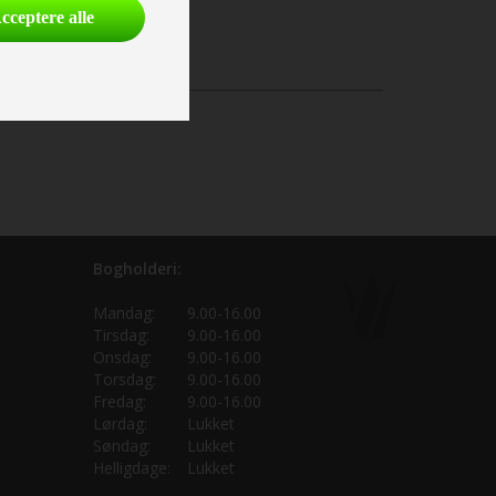
cceptere alle
Bogholderi:
Mandag:
9.00-16.00
Tirsdag:
9.00-16.00
Onsdag:
9.00-16.00
Torsdag:
9.00-16.00
Fredag:
9.00-16.00
Lørdag:
Lukket
Søndag:
Lukket
Helligdage:
Lukket