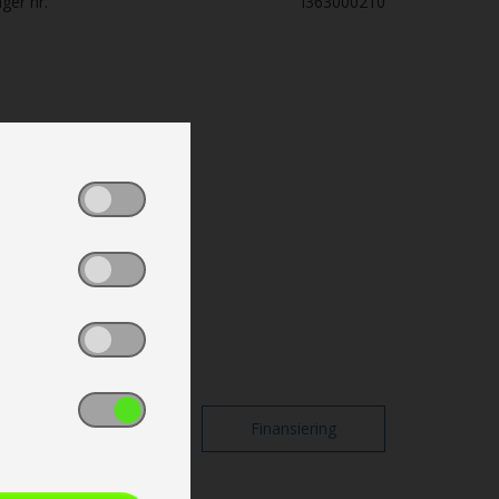
ger nr.
I363000210
Print
Finansiering