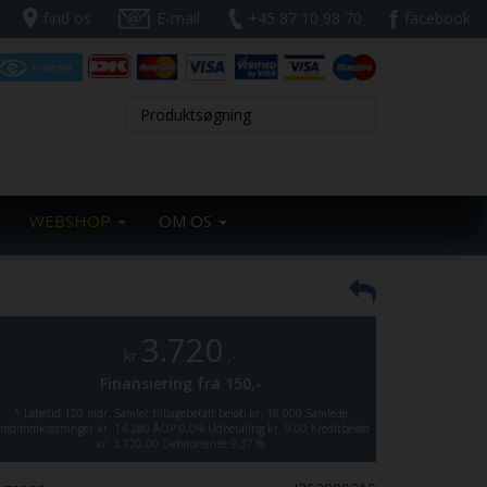
find os
E-mail
+45 87 10 98 70
facebook
WEBSHOP
OM OS
3.720
kr
,-
Finansiering fra
150,-
*
Løbetid 120 mdr.
Samlet tilbagebetalt beløb kr. 18.000
Samlede
reditomkostninger kr. 14.280
ÅOP 0,0%
Udbetaling kr. 0,00
Kreditbeløb
kr. 3.720,00
Debitorrente 9,37 %