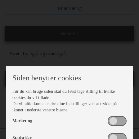
Finansiering
Generelt
Farve:
Lysegrå og mørkegrå
Siden benytter cookies
Telttilbehør
Før du kan bruge siden skal du først tage stilling til hvilke
cookies du vil tillade.
A-mål cm.:
875
Du vil altid kunne ændre dine indstillinger ved at trykke på
Teltstænger:
Kan tilkøbes
ikonet i nederste venstre hjørne.
Dybde cm.:
250
Marketing
Statistiske