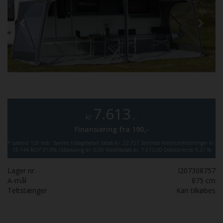
7.613
kr
,-
Finansiering fra
190,-
*
Løbetid 120 mdr.
Samlet tilbagebetalt beløb kr. 22.757
Samlede Kreditomkostninger kr.
15.144
ÅOP 31,9%
Udbetaling kr. 0,00
Kreditbeløb kr. 7.613,00
Debitorrente 9,37 %
Lager nr.
I207308757
A-mål
875
cm
Teltstænger
Kan tilkøbes