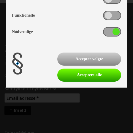
Funktionelle
Nødvendige
Kronjyllands Camping Center A/S
Suderholmen 10, 8960 Randers SØ
(Lige ud til Grenåvej)
Accepter valgte
Tlf. +45 87 10 98 70
Info@as-kcc.dk
CVR: 33 38 77 33
Acceptere alle
Samtykke til nyhedsbrev
Salgsafdeling: