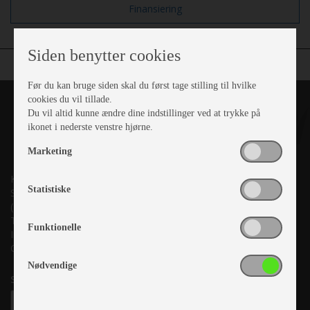
Finansiering
Siden benytter cookies
Før du kan bruge siden skal du først tage stilling til hvilke
cookies du vil tillade.
Du vil altid kunne ændre dine indstillinger ved at trykke på
ikonet i nederste venstre hjørne.
Marketing
Kronjyllands Camping Center A/S
Statistiske
Suderholmen 10, 8960 Randers SØ
(Lige ud til Grenåvej)
Tlf. +45 87 10 98 70
Funktionelle
Info@as-kcc.dk
CVR: 33 38 77 33
Nødvendige
Samtykke til nyhedsbrev