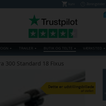
kurv
åbningstider
VOGN
TRAILER
BUTIK OG TELTE
VÆRKSTED
ra 300 Standard 18 Fixus
K