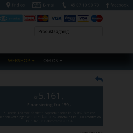
find os
E-mail
+45 87 10 98 70
facebook
WEBSHOP
OM OS
5.161
kr
,-
Finansiering fra
159,-
*
Løbetid 120 mdr.
Samlet tilbagebetalt beløb kr. 19.032
Samlede
reditomkostninger kr. 13.871
ÅOP 0,0%
Udbetaling kr. 0,00
Kreditbeløb
kr. 5.161,00
Debitorrente 9,37 %