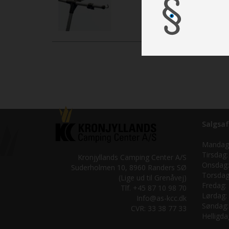
Salgsaf
Mandag
Tirsdag:
Kronjyllands Camping Center A/S
Onsdag:
Suderholmen 10, 8960 Randers SØ
Torsdag
(Lige ud til Grenåvej)
Fredag:
Tlf. +45 87 10 98 70
Lørdag:
Info@as-kcc.dk
Søndag:
CVR: 33 38 77 33
Helligda