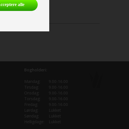
cceptere alle
Bogholderi:
Mandag:
9.00-16.00
Tirsdag:
9.00-16.00
Onsdag:
9.00-16.00
Torsdag:
9.00-16.00
Fredag:
9.00-16.00
Lørdag:
Lukket
Søndag:
Lukket
Helligdage:
Lukket