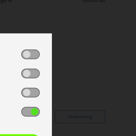
ger nr.
I333000180
Print
Finansiering