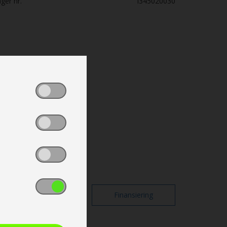
ger nr.
I345020030
Print
Finansiering