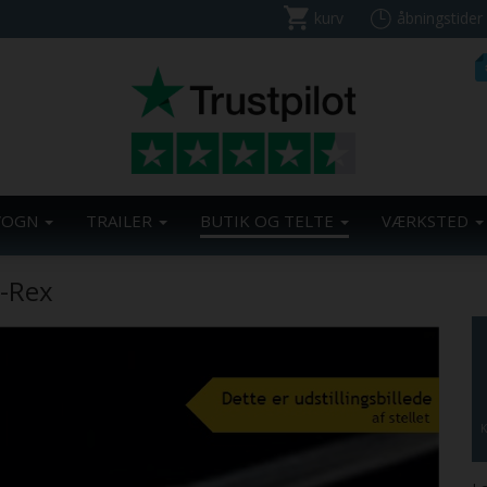
kurv
åbningstider
VOGN
TRAILER
BUTIK OG TELTE
VÆRKSTED
T-Rex
K