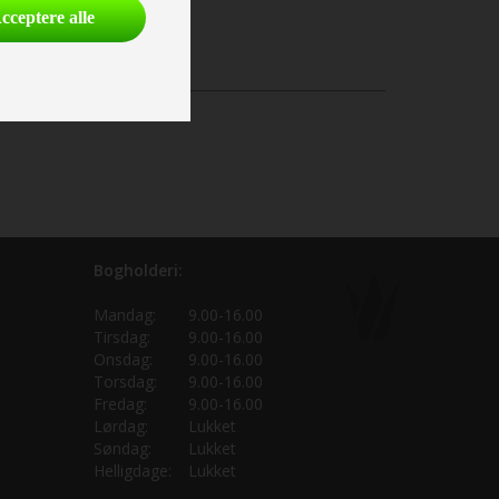
cceptere alle
Bogholderi:
Mandag:
9.00-16.00
Tirsdag:
9.00-16.00
Onsdag:
9.00-16.00
Torsdag:
9.00-16.00
Fredag:
9.00-16.00
Lørdag:
Lukket
Søndag:
Lukket
Helligdage:
Lukket