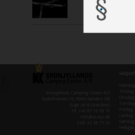
Salgsaf
Mandag
Tirsdag:
Kronjyllands Camping Center A/S
Onsdag:
Suderholmen 10, 8960 Randers SØ
Torsdag
(Lige ud til Grenåvej)
Fredag:
Tlf. +45 87 10 98 70
Lørdag:
Info@as-kcc.dk
Søndag:
CVR: 33 38 77 33
Helligda