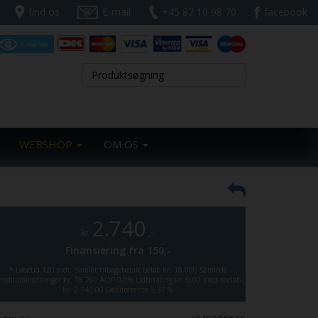
find os
E-mail
+45 87 10 98 70
facebook
WEBSHOP
OM OS
2.740
kr
,-
Finansiering fra
150,-
*
Løbetid 120 mdr.
Samlet tilbagebetalt beløb kr. 18.000
Samlede
reditomkostninger kr. 15.260
ÅOP 0,0%
Udbetaling kr. 0,00
Kreditbeløb
kr. 2.740,00
Debitorrente 9,37 %