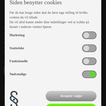
Siden benytter cookies
Før du kan bruge siden skal du først tage stilling til hvilke
cookies du vil tillade.
Du vil altid kunne ændre dine indstillinger ved at trykke på
ikonet i nederste venstre hjørne.
Kronjyllands Camping Center A/S
Suderholmen 10, 8960 Randers SØ
Marketing
(Lige ud til Grenåvej)
Tlf. +45 87 10 98 70
Info@as-kcc.dk
Statistiske
CVR: 33 38 77 33
Funktionelle
Samtykke til nyhedsbrev
Nødvendige
Accepter valgte
Salgsafdeling: