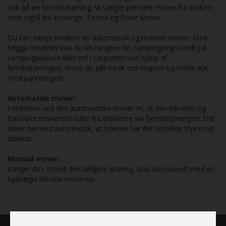
tryk på en fjernebetjening. Vi sælger primært mover fra Enduro,
men også fra Kronings, Truma og Powr Mover.
Du kan vælge imellem en automatisk og manuel mover. Med
begge modeller kan du let rangere din campingvogn rundt på
campingpladsen eller ind i carporten ved hjælp af
fjernbetjeningen, mens du går rundt om vognen og holde øje
med parkeringen.
Automatisk mover:
Fordelene ved den automatiske mover er, at den tilkobler og
frakobler moverens ruller fra dækkene via fjernbetjeningen. Det
sikrer hermed automatisk, at rullerne har det korrekte tryk mod
dækket.
Manuel mover:
Vælger du i stedet den billigere løsning, skal du manuelt med en
hjulnøgle tilkoble moveren.