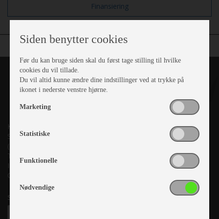
Finansiering
Siden benytter cookies
Før du kan bruge siden skal du først tage stilling til hvilke
cookies du vil tillade.
Du vil altid kunne ændre dine indstillinger ved at trykke på
ikonet i nederste venstre hjørne.
Marketing
Kronjyllands Camping Center A/S
Statistiske
Suderholmen 10, 8960 Randers SØ
(Lige ud til Grenåvej)
Tlf. +45 87 10 98 70
Funktionelle
Info@as-kcc.dk
CVR: 33 38 77 33
Nødvendige
Samtykke til nyhedsbrev