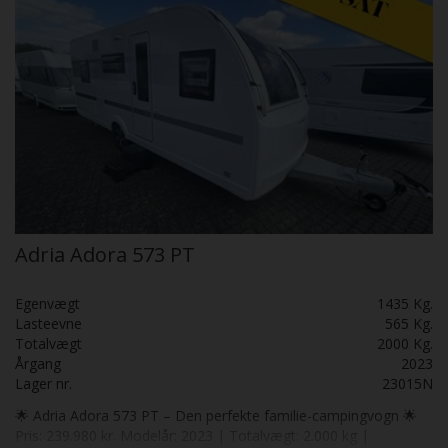
Adria Adora 573 PT
Egenvægt
1435 Kg.
Lasteevne
565 Kg.
Totalvægt
2000 Kg.
Årgang
2023
Lager nr.
23015N
🌟 Adria Adora 573 PT – Den perfekte familie-campingvogn 🌟
Pris: 239.980 kr. Modelår: 2023 | Totalvægt: 2.000 kg |