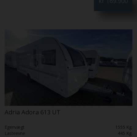
kr
169.900
Commodore 3m CarbonX Fantastisk flot: Skal SES:
Adria Adora 613 UT
Egenvægt
1555 Kg.
Lasteevne
445 Kg.