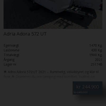
Adria Adora 572 UT
Egenvægt
1470 Kg.
Lasteevne
430 Kg.
Totalvægt
1900 Kg.
Årgang
2021
Lager nr.
25174B
🌟 Adria Adora 572 UT 2021 – Rummelig, veludstyret og klar til
ferie 🌟 Drømmer du om camping med komfort, kvalitet og
masser af plads? Denne Adria Adora 572 UT fra 2021 er en
kr
244.900
velholdt og komplet udstyret vogn, perfekt til både familieferier
og par, der ønsker ekstra komfort på turen – både sommer og
kr 249.900
vinter takket være Alde centralvarme. 🏡 Indretning & Komfort
Vognen er designet med fokus på funktionalitet og hygge:
Sovepladser til 4 personer med to enkeltsenge i bagenden.