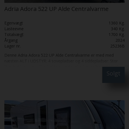
Adria Adora 522 UP Alde Centralvarme
Egenvægt
1360 Kg.
Lasteevne
340 Kg.
Totalvægt
1700 Kg.
Årgang
2024
Lager nr.
25236B
Denne Adria Adora 522 UP Alde Centralvarme er med med
næsten ALT i UDSTYR: 4 sovepladser og 4 siddepladser: Stor
Rundsiddegruppe, Flot køkken med emhætte og høj køleskab,
Solgt
Stor dobbeltseng, Badeværelse med bruser og bruseforhæng,
Clesana C1 toilet miljøvenlig, Alde Centralvarme, Enduro Mover,
Enduro el-støtteben, Gasudtag, Thule Markise 6300
elektrisk,Tertack ant med internet og roter, Duocontrol, Gas
alarm, ATC, Solceller og litiumbatteri Skal SES: Fantastist flot: Er
næsten son NY: