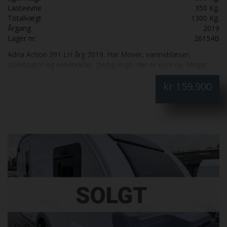
Lasteevne
350 Kg.
Totalvægt
1300 Kg.
Årgang
2019
Lager nr.
26154B
Adria Action 391 LH årg 2019. Har Mover, varmeblæser,
stabilisator og serviceklap. Dejlig vogn, der er som ny. Meget
pæn og velholdt. Varmt vand, gulvvarme, gasvarmeovn,
kr
159.900
enkeltsenge som kan laves om til stor dobbeltseng.