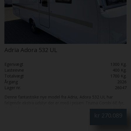
Adria Adora 532 UL
Egenvægt
1300 Kg.
Lasteevne
400 Kg.
Totalvægt
1700 Kg.
Årgang
2026
Lager nr.
26047
Denne fantastiske nye model fra Adria, Adora 532 UL har
følgende ekstra udstyr der er med i prisen: Truma Combi 6E fyr,
TV-holder, smartbox opbevaring i gaskasse, udendørs multistik
kr
270.089
og sengebetræk.