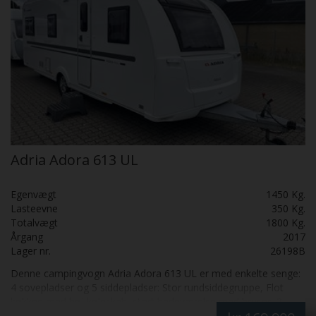
Adria Adora 613 UL
Egenvægt
1450 Kg.
Lasteevne
350 Kg.
Totalvægt
1800 Kg.
Årgang
2017
Lager nr.
26198B
Denne campingvogn Adria Adora 613 UL er med enkelte senge:
4 sovepladser og 5 siddepladser: Stor rundsiddegruppe, Flot
køkken med høj køleskab, stort badeværelse med bruser, 2
enkelte senge med lameludtræk, Mover, Isabella fortelt