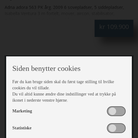
Adria adora 563 PK årg. 2009 6 sovepladser, 5 siddepladser,
Isabella Ventura 3 m fortelt, mover, aircon, stabilisator,
gulvvarme, stort køleskab med fryser, rundsiddegruppe, køjer,
kr
109.900
dobbeltseng, alufælge og serviceklap. Stor og rummelig
campingvogn med køjer og glasfibertag.
Siden benytter cookies
Før du kan bruge siden skal du først tage stilling til hvilke
cookies du vil tillade.
Du vil altid kunne ændre dine indstillinger ved at trykke på
ikonet i nederste venstre hjørne.
Marketing
Statistiske