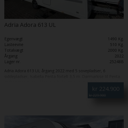
konkrete månedlige ydelser og muligheder). 👉 Kontakt os i dag
for en prøvetur, yderligere info og finansieringstilbud – denne
vogn er klar til mange ferier og minder! ⛺
Adria Adora 613 UL
Egenvægt
1490 Kg.
Lasteevne
510 Kg.
Totalvægt
2000 Kg.
Årgang
2022
Lager nr.
25248B
Adria Adora 613 UL årgang 2022 med 5 sovepladser, 6
siddepladser, Isabella Penta fortelt 3,5 m. Dørmarkise til Penta.
Stabilisator, serviceklap, rundsiddegruppe, 2 enkeltsenge med
kr
224.900
udtræk, varmt vand, stort køleskab, gulvvarme, gasvarmeovn
med blæser, gulvvarme på toilettet. Kanon fastliggervogn med
kr 229.900
meget plads. SÆLGES FOR KUNDE