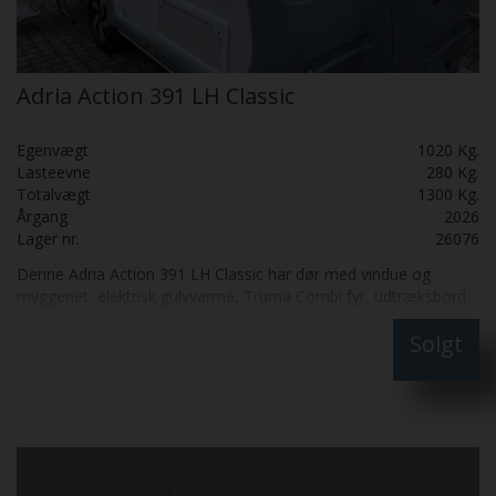
Adria Action 391 LH Classic
Egenvægt
1020 Kg.
Lasteevne
280 Kg.
Totalvægt
1300 Kg.
Årgang
2026
Lager nr.
26076
Denne Adria Action 391 LH Classic har dør med vindue og
myggenet, elektrisk gulvvarme, Truma Combi fyr, udtræksbord
ved kommode og alufælge.
Solgt