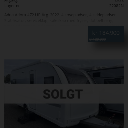
Lager nr.
22082N
Adria Adora 472 UP Årg. 2022. 4 sovepladser, 4 siddepladser.
Stabilisator, serviceklap, køleskab med fryser, dobbeltseng,
rundsiddegruppe, gulvvarme, varmt vand, gaskasse med plads til
kr
184.900
2 gasflasker og diverse udstyr, glasfiber tag-sider-forende og
bagende. Totalvægt kg. 1500
kr 189.900