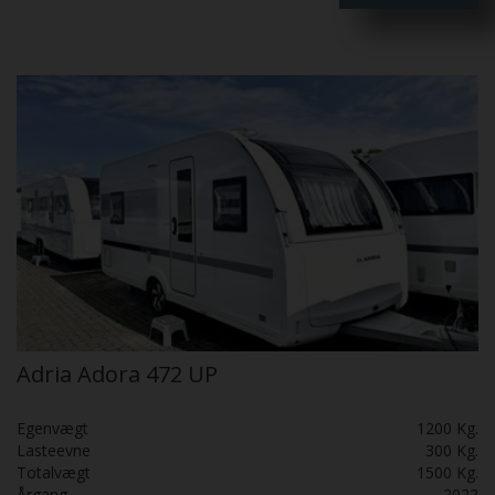
pæn og velholdt. Skal SES!
Adria Adora 472 UP
Egenvægt
1200 Kg.
Lasteevne
300 Kg.
Totalvægt
1500 Kg.
Årgang
2022