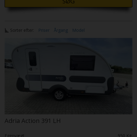
SØG
Sorter efter:
Priser
Årgang
Model
Adria Action 391 LH
Egenvægt
950 Kg.