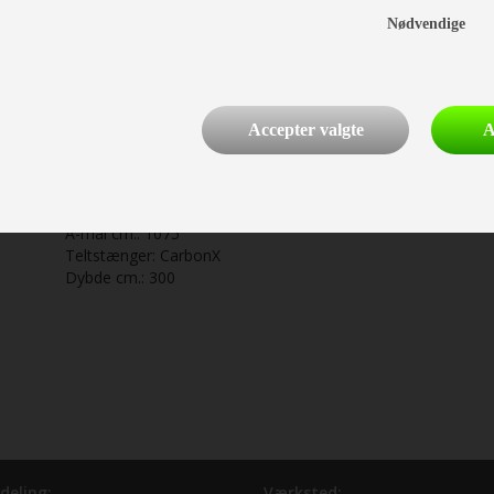
Nødvendige
Accepter valgte
A
Telttilbehør
Gardin
A-mål cm.:
1075
Teltstænger:
CarbonX
Dybde cm.:
300
deling:
Værksted: