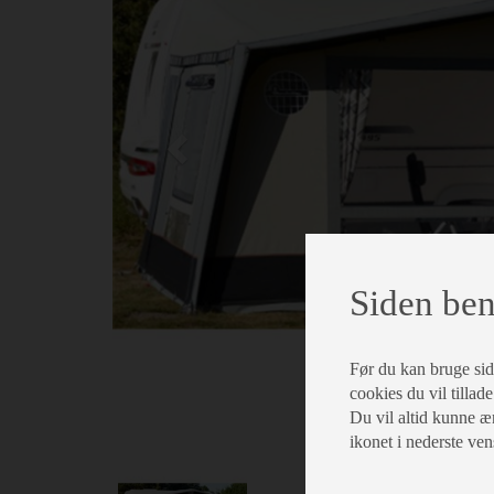
Siden ben
Før du kan bruge siden
cookies du vil tillade
Du vil altid kunne æn
ikonet i nederste ven