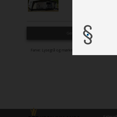
Generelt
Farve:
Lysegrå og mørkegrå
Salgsaf