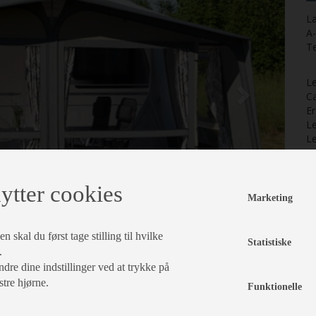
La
A
T
L
Ca
E
Le
Le
Le
ytter cookies
Marketing
 skal du først tage stilling til hvilke
Statistiske
.
dre dine indstillinger ved at trykke på
stre hjørne.
Funktionelle