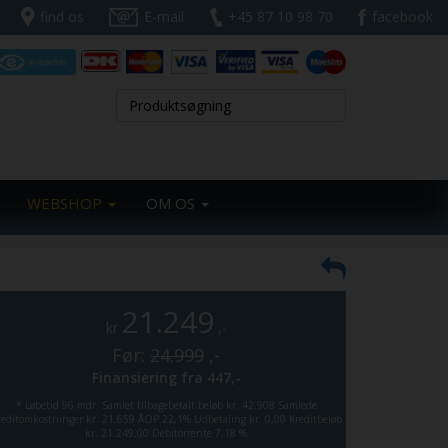
find os
E-mail
+45 87 10 98 70
facebook
WEBSHOP
OM OS
21.249
kr
,-
Før:
24.999
,-
Finansiering fra
447,-
*
Løbetid 96 mdr.
Samlet tilbagebetalt beløb kr. 42.908
Samlede
reditomkostninger kr. 21.659
ÅOP 22,1%
Udbetaling kr. 0,00
Kreditbeløb
kr. 21.249,00
Debitorrente 7,18 %