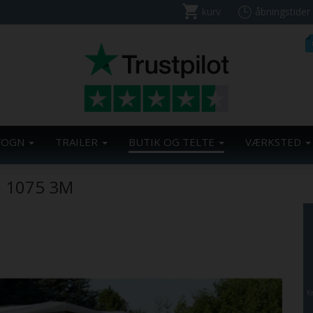
kurv
åbningstider
VOGN
TRAILER
BUTIK OG TELTE
VÆRKSTED
 1075 3M
K