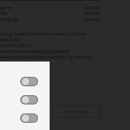
ger nr.
KCC6220
-mål
1075
cm
eltstænger
CarbonX
et brugt Isabella Commodore Dawn 1075 med
rbonX stel.
r næsten som nyt
veres med verandastang og gardiner.
veres uden understykke, hjulstykke og samleliste.
veres uden pløkker
Print
Finansiering