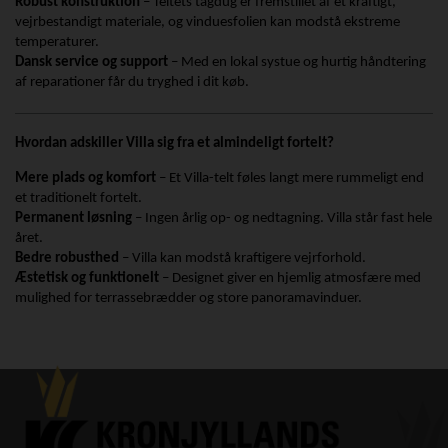
Robust konstruktion
– Teltets tagdug er fremstillet af et kraftigt,
vejrbestandigt materiale, og vinduesfolien kan modstå ekstreme
temperaturer.
Dansk service og support
– Med en lokal systue og hurtig håndtering
af reparationer får du tryghed i dit køb.
Hvordan adskiller Villa sig fra et almindeligt fortelt?
Mere plads og komfort
– Et Villa-telt føles langt mere rummeligt end
et traditionelt fortelt.
Permanent løsning
– Ingen årlig op- og nedtagning. Villa står fast hele
året.
Bedre robusthed
– Villa kan modstå kraftigere vejrforhold.
Æstetisk og funktionelt
– Designet giver en hjemlig atmosfære med
mulighed for terrassebrædder og store panoramavinduer.