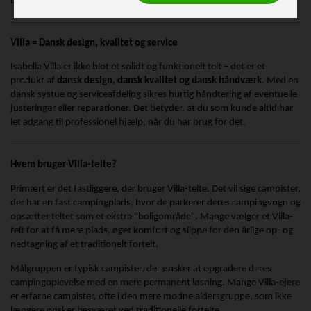
bagside, når vognen er trukket fri.
Villa = Dansk design, kvalitet og service
Isabella Villa er ikke blot et solidt og funktionelt telt – det er et
produkt af
dansk design, dansk kvalitet og dansk håndværk
. Med en
dansk systue og serviceafdeling sikres hurtig håndtering af eventuelle
justeringer eller reparationer. Det betyder, at du som kunde altid har
let adgang til professionel hjælp, når du har brug for det.
Hvem bruger Villa-telte?
Primært er det fastliggere, der bruger Villa-telte. Det vil sige campister,
der har en fast campingplads, hvor de parkerer deres campingvogn og
opsætter teltet som et ekstra "boligområde". Mange vælger et Villa-
telt for at få mere plads, øget komfort og slippe for den årlige op- og
nedtagning af et traditionelt fortelt.
Målgruppen er typisk campister, der ønsker at opgradere deres
campingoplevelse med en mere permanent løsning. Mange Villa-ejere
er erfarne campister, ofte i den mere modne aldersgruppe, som ikke
længere ønsker besværet ved traditionelle fortelte.