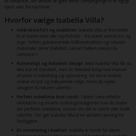
til campister, der ønsker at gøre deres campingvogn til et rigtigt
hjem væk fra hjemmet.
Hvorfor vælge Isabella Villa?
Helårskomfort og stabilitet
: Isabella Villa er fremstillet
til at kunne klare alle vejrforhold – fra stærk vind til sne og
regn. Teltets galvaniserede stålkonstruktion og robuste
materialer sikrer stabilitet, uanset hvilken sæson du
camperer i.
Rummeligt og fleksibelt design
: Med Isabella Villa får du
ikke kun et standtelt, men en fleksibel bolig med masser
af plads til indretning og opbevaring. De store vinduer
skaber et lyst og indbydende miljø, mens du nyder
udsigten til naturen udenfor.
Perfekt indeklima året rundt
: Takket være effektiv
ventilation og smarte isoleringsmuligheder kan du skabe
det perfekte indeklima, uanset om det er varmt eller koldt
udenfor. Det gør Isabella Villa til en attraktiv løsning for
fastliggere.
En investering i kvalitet
: Isabella er kendt for deres