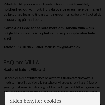
Villa-teltet tilbyder en unik kombination af
funktionalitet,
holdbarhed og komfort
. Hvis du overvejer en mere permanent
og luksuriøs løsning til din campingvogn, er Isabella Villa et af de
bedste valg på markedet.
Kontakt os i dag for at høre mere om Isabella Villa – din
nøgle til en luksuriøs og bekvem campingoplevelse hele
året!
Telefon: 87 10 98 70 eller mail: butik@as-kcc.dk
FAQ om VILLA:
Hvad er et Isabella Villa-telt?
Isabella Villa er det ultimative helårsfortelt til din campingvogn. I
modsætning til traditionelle fortelte er Villa designet til at stå fast og
give dig maksimal komfort og holdbarhed – perfekt til fastliggere, der
ønsker en mere permanent løsning og gerne vil slippe for besværet
med opstilling og nedtagning hvert år.
Siden benytter cookies
Isabella Villa-teltet er konstrueret i materialer af høj kvalitet, der sikrer