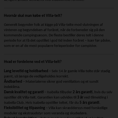
Hvornår skal man købe et Villa-telt?
Generelt begynder folk at kigge på Villa-telte mod slutningen af
vinteren og begyndelsen af foråret, når de forbereder sig på den
kommende campingsæson. De fleste bestiller deres telt i denne
periode for at få det opstillet i god tid inden foråret – især før påske,
som er en af de mest populære ferieperioder for campister.
Hvad er fordelene ved et Villa-telt?
Lang levetid og holdbarhed
– Selv 14 år gamle Villa-telte står stadig
pænt, så længe de vedligeholdes korrekt.
Åndbarhed
– Materialerne sikrer god ventilation og et sundt
indeklima.
Dansk kvalitet og garanti
– Isabella tilbyder
2 års garanti
, hvis du selv
opstiller dit Villa-telt. Garantien kan udvides til
3 år
ved tilmelding i
Isabella Club. Hvis Isabella opstiller teltet, får du
5 års garanti
.
Fleksibilitet og tilpasning
– Villa kan skræddersys med forskellige
moduler og ekstraudstyr som veranda og skydedøre.