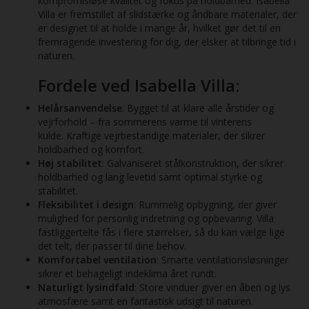
kompromisløse kvalitet og fokus på holdbarhed. Isabella
Villa er fremstillet af slidstærke og åndbare materialer, der
er designet til at holde i mange år, hvilket gør det til en
fremragende investering for dig, der elsker at tilbringe tid i
naturen.
Fordele ved Isabella Villa:
Helårsanvendelse
: Bygget til at klare alle årstider og
vejrforhold – fra sommerens varme til vinterens
kulde. Kraftige vejrbestandige materialer, der sikrer
holdbarhed og komfort.
Høj stabilitet
: Galvaniseret stålkonstruktion, der sikrer
holdbarhed og lang levetid samt optimal styrke og
stabilitet.
Fleksibilitet i design
: Rummelig opbygning, der giver
mulighed for personlig indretning og opbevaring. Villa
fastliggertelte fås i flere størrelser, så du kan vælge lige
det telt, der passer til dine behov.
Komfortabel ventilation
: Smarte ventilationsløsninger
sikrer et behageligt indeklima året rundt.
Naturligt lysindfald
: Store vinduer giver en åben og lys
atmosfære samt en fantastisk udsigt til naturen.