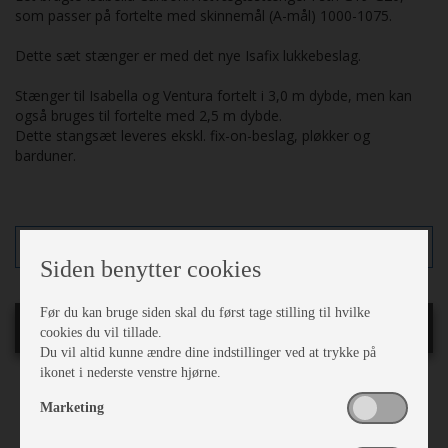
som passer på fortelte med skinnemål (A-mål) 1000-1075.
Dette sæt stænger er med det nye Isafix lukkebeslag.
Stænger til Isabella og Ventura fortelt i 3,0 m dybde, men kan
også bruges til fortelte med 2,5 m dybde.
Dette stangsæt leveres ekskl. fix-on-beslag, pløkker og
barduner.
Finansiering
Siden benytter cookies
Før du kan bruge siden skal du først tage stilling til hvilke
Testet
cookies du vil tillade.
Du vil altid kunne ændre dine indstillinger ved at trykke på
ikonet i nederste venstre hjørne.
Stand:
Ok stand
Marketing