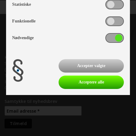
Statistiske
Funktionelle
Nødvendige
Kronjyllands Camping Center A/S
Suderholmen 10, 8960 Randers SØ
Accepter valgte
(Lige ud til Grenåvej)
Tlf. +45 87 10 98 70
Info@as-kcc.dk
Acceptere alle
CVR: 33 38 77 33
Samtykke til nyhedsbrev