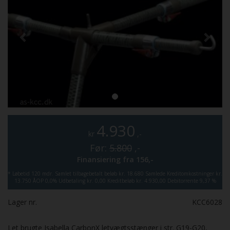
4.930
kr
,-
Før:
5.800
,-
Finansiering fra
156,-
*
Løbetid 120 mdr.
Samlet tilbagebetalt beløb kr. 18.680
Samlede Kreditomkostninger kr.
13.750
ÅOP 0,0%
Udbetaling kr. 0,00
Kreditbeløb kr. 4.930,00
Debitorrente 9,37 %
Lager nr.
KCC6028
Let brugte Isabella CarbonX letvægtsstænger i str. G19-G20,