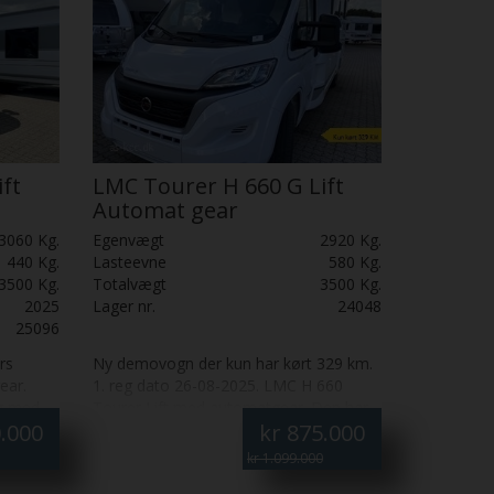
ft
LMC Tourer H 660 G Lift
Automat gear
3060 Kg.
Egenvægt
2920 Kg.
440 Kg.
Lasteevne
580 Kg.
3500 Kg.
Totalvægt
3500 Kg.
2025
Lager nr.
24048
25096
rs
Ny demovogn der kun har kørt 329 km.
ear.
1. reg dato 26-08-2025. LMC H 660
ag med
Tourer Lift med automatgear. Den har
.000
kr
875.000
r (gas
har to enkeltsenge i bag og
båren
hæve-/sænkeseng over siddegruppen.
kr 1.099.000
dstank.
Truma Combi 6E fyr (gas og El) og