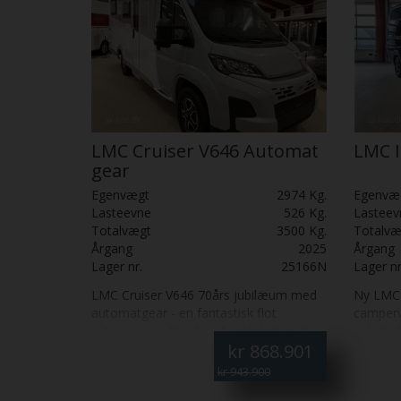
LMC Cruiser V646 Automat
LMC I
gear
Egenvægt
2974 Kg.
Egenvæ
Lasteevne
526 Kg.
Lasteev
Totalvægt
3500 Kg.
Totalvæ
Årgang
2025
Årgang
Lager nr.
25166N
Lager nr
LMC Cruiser V646 70års jubilæum med
Ny LMC 
automatgear - en fantastisk flot
camperv
autocamper. Den har 4 selepladser, 2
seleplad
kr
868.901
enkeltsenge og opredningsmulighed i
opredni
siddegruppen. Truma Combi 6E fyr (gas
får du 
kr 943.900
og El) og vinterpakke med vandbåren
– en mo