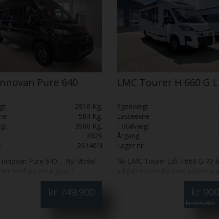
nnovan Pure 640
LMC Tourer H 660 G Li
gt
2916 Kg.
Egenvægt
ne
584 Kg.
Lasteevne
gt
3500 Kg.
Totalvægt
2026
Årgang
.
26140N
Lager nr.
Innovan Pure 640 – Ny Model
Ny LMC Tourer Lift H660 G 70 å
an med automatgear 4
jubilæumsmodel med automatg
ser, 2 sovepladser + 2
Den har har to enkeltsenge i b
kr
749.900
kr
900
ngssovepladser og ISO-Fix. Her
lameludtræk. Truma Combi 6E fy
en helt ny LMC Innovan Pure 640
og El) og vinterpakke med vand
kr 975.000
derne og kompakt
gulvvarme og isoleret spildevan