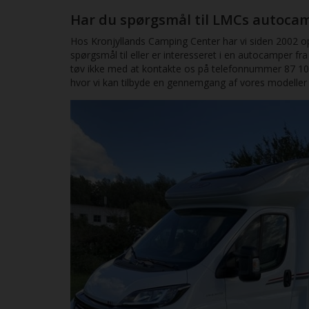
føles som en langt større model – uden
elegant
Har du spørgsmål til LMCs autocam
at være det.
rummeli
du her 
Hos Kronjyllands Camping Center har vi siden 2002 opby
langt st
spørgsmål til eller er interesseret i en autocamper fr
tøv ikke med at kontakte os på telefonnummer 87 10 9
hvor vi kan tilbyde en gennemgang af vores modeller s