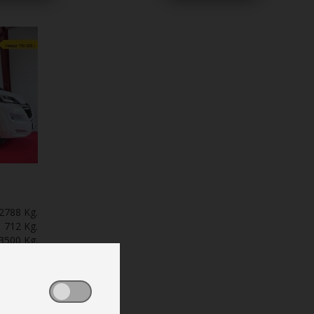
amper
vinterpakke med vandbåren gulvvarme
140 HK
og isoleret spildevandstank. 4 M
markise og Isofix. Denne LMC
Autocamper har en Fiat Euro 6 motor
2,2 L 140 HK med automatgear.
Kontrolvejet: 2.920 kg. Leasingforslag i
24 måneder, Førstegangsydelse inkl.
moms 225.160,- månedlig ydelse inkl.
moms 5.213,-
2788 Kg.
712 Kg.
3500 Kg.
23128
811 km.
urer