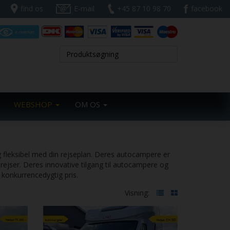
find os
E-mail
+45 87 10 98 70
facebook
WEBSHOP
OM OS
 fleksibel med din rejseplan. Deres autocampere er
 rejser. Deres innovative tilgang til autocampere og
 konkurrencedygtig pris.
Visning: