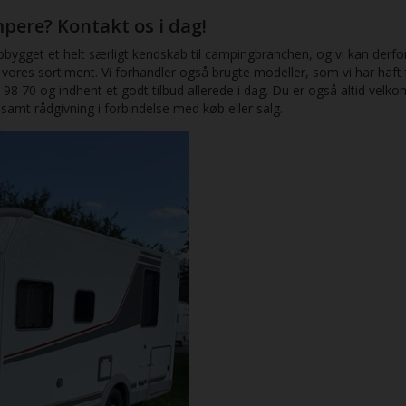
e design. Med sin gode
pere? Kontakt os i dag!
ghed og moderne indretning får
en camper, der føles som en
gget et helt særligt kendskab til campingbranchen, og vi kan derfor ti
ørre model – uden at være det.
a vores sortiment. Vi forhandler også brugte modeller, som vi har haft 
8 70 og indhent et godt tilbud allerede i dag. Du er også altid velk
amt rådgivning i forbindelse med køb eller salg.