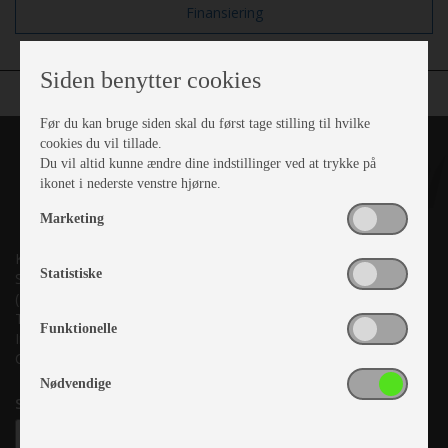
Finansiering
Siden benytter cookies
Før du kan bruge siden skal du først tage stilling til hvilke
cookies du vil tillade.
Du vil altid kunne ændre dine indstillinger ved at trykke på
ikonet i nederste venstre hjørne.
Marketing
Kronjyllands Camping Center A/S
Statistiske
Suderholmen 10, 8960 Randers SØ
(Lige ud til Grenåvej)
Tlf. +45 87 10 98 70
Funktionelle
Info@as-kcc.dk
CVR: 33 38 77 33
Nødvendige
Samtykke til nyhedsbrev