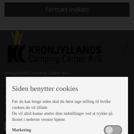
Fortsæt indkøb
Kronjyllands Camping Center A/S
Suderholmen 10, 8960 Randers SØ
(Lige ud til Grenåvej)
Siden benytter cookies
Tlf. +45 87 10 98 70
Info@as-kcc.dk
Før du kan bruge siden skal du først tage stilling til hvilke
CVR: 33 38 77 33
cookies du vil tillade.
Du vil altid kunne ændre dine indstillinger ved at trykke på
Samtykke til nyhedsbrev
ikonet i nederste venstre hjørne.
Marketing