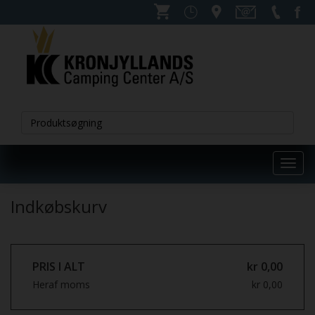
Toggl
navig
Indkøbskurv
PRIS I ALT
kr 0,00
Heraf moms
kr 0,00