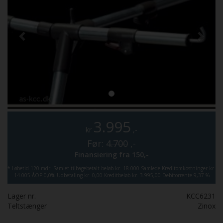
3.995
kr
,-
Før:
4.700
,-
Finansiering fra
150,-
*
Løbetid 120 mdr.
Samlet tilbagebetalt beløb kr. 18.000
Samlede Kreditomkostninger kr.
14.005
ÅOP 0,0%
Udbetaling kr. 0,00
Kreditbeløb kr. 3.995,00
Debitorrente 9,37 %
Lager nr.
KCC6231
Teltstænger
Zinox