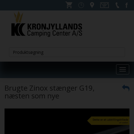
Toggl
navig
Brugte Zinox stænger G19,
næsten som nye