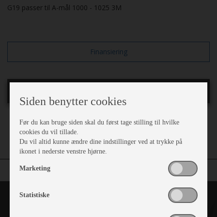
G19 passer til A-mål 1000 - 1025 3M
Finansiering
Telttilbehør
Siden benytter cookies
Teltstænger:
Zinox
Før du kan bruge siden skal du først tage stilling til hvilke
Dybde cm.:
300
cookies du vil tillade.
Du vil altid kunne ændre dine indstillinger ved at trykke på
ikonet i nederste venstre hjørne.
Marketing
Statistiske