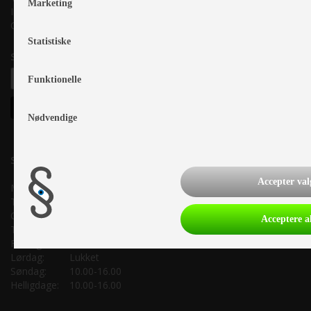
Marketing
Info@as-kcc.dk
CVR: 33 38 77 33
Statistiske
Samtykke til nyhedsbrev
Funktionelle
Nødvendige
Salgsafdeling:
Accepter val
Mandag:
10.00-17.00
Tirsdag:
10.00-17.00
Onsdag:
10.00-17.00
Acceptere al
Torsdag:
10.00-17.00
Fredag:
10.00-17.00
Lørdag:
Lukket
Søndag:
10.00-16.00
Helligdage:
10.00-16.00