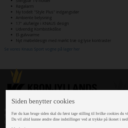
Svingbar TV-holder
Røgalarm
Ny todelt "Style Plus" indgangsdør
Ambiente belysning
17'' alufælge i KNAUS design
Udvendig Kombistikdåse
El-gulvvarme
Nyt møbeldesign med mørkt træ og lyse kontraster
Se vores Knaus Sport vogne på lager her
Siden benytter cookies
Kronjyllands Camping Center A/S
Før du kan bruge siden skal du først tage stilling til hvilke cookies du vil
Suderholmen 10, 8960 Randers SØ
Du vil altid kunne ændre dine indstillinger ved at trykke på ikonet i ned
(Lige ud til Grenåvej)
Tlf. +45 87 10 98 70