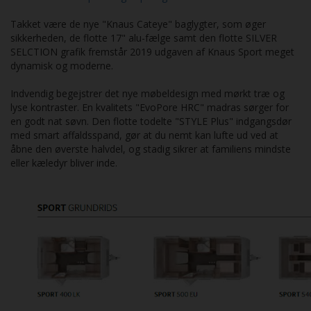
Takket være de nye "Knaus Cateye" baglygter, som øger
sikkerheden, de flotte 17" alu-fælge samt den flotte SILVER
SELCTION grafik fremstår 2019 udgaven af Knaus Sport meget
dynamisk og moderne.
Indvendig begejstrer det nye møbeldesign med mørkt træ og
lyse kontraster. En kvalitets "EvoPore HRC" madras sørger for
en godt nat søvn. Den flotte todelte "STYLE Plus" indgangsdør
med smart affaldsspand, gør at du nemt kan lufte ud ved at
åbne den øverste halvdel, og stadig sikrer at familiens mindste
eller kæledyr bliver inde.