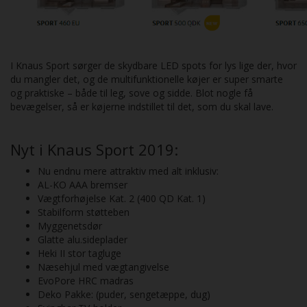
I Knaus Sport sørger de skydbare LED spots for lys lige der, hvor
du mangler det, og de multifunktionelle køjer er super smarte
og praktiske – både til leg, sove og sidde. Blot nogle få
bevægelser, så er køjerne indstillet til det, som du skal lave.
Nyt i Knaus Sport 2019:
Nu endnu mere attraktiv med alt inklusiv:
AL-KO AAA bremser
Vægtforhøjelse Kat. 2 (400 QD Kat. 1)
Stabilform støtteben
Myggenetsdør
Glatte alu.sideplader
Heki II stor tagluge
Næsehjul med vægtangivelse
EvoPore HRC madras
Deko Pakke: (puder, sengetæppe, dug)