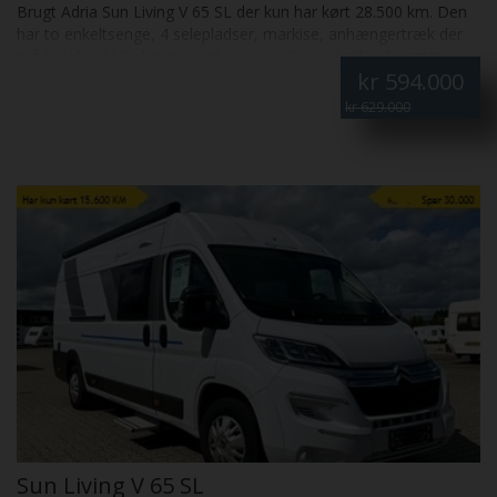
Brugt Adria Sun Living V 65 SL der kun har kørt 28.500 km. Den
har to enkeltsenge, 4 selepladser, markise, anhængertræk der
må trække 2.500 kg, gastank 40 L, 240 W solceller, booster,
kr
594.000
radio og bakkamera. Grøn ejerafgift 5.100 halvårlig. Fantastisk
flot og funktionel autocamper. Leasing forslag i 24 måneder:
kr 629.000
førstegangsydelse inkl. moms 151875,- månedlig ydelse inkl.
moms 3.753,-
Sun Living V 65 SL