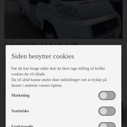
Fiat DUCATO 2,3 P.L.A. S 695
Siden benytter cookies
Egenvægt
2875 Kg.
Lasteevne
625 Kg.
Før du kan bruge siden skal du først tage stilling til hvilke
Totalvægt
3500 Kg.
cookies du vil tillade.
Årgang
2012
Du vil altid kunne ændre dine indstillinger ved at trykke på
Lager nr.
26181
ikonet i nederste venstre hjørne.
En flot og velholdt autocamper med 140 HK og automatgear,
Marketing
har kun kørt 92.000 KM. Den har markise, solceller, eltrin,
cykelholder, Maxfan, Radio, navigation og bakkamera.
kr
499.000
Statistiske
Funktionelle