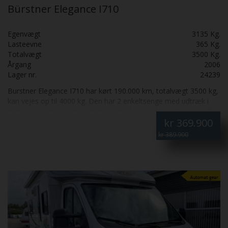
Bürstner Elegance I710
Egenvægt
3135 Kg.
Lasteevne
365 Kg.
Totalvægt
3500 Kg.
Årgang
2006
Lager nr.
24239
Burstner Elegance I710 har kørt 190.000 km, totalvægt 3500 kg,
kan vejes op til 4000 kg. Den har 2 enkeltsenge med udtræk i
midten, en sænkeseng i fronten, markise, elektrisk trin, solceller
kr
369.900
og 4 batterier. Motor serviceret i juli 2026 med ny toppakning,
vandpumpe, tandrem, kile remme, olie, oliefilter, brændstoffilter
kr 389.900
og luftfilter. Sælges kun til CVR nummer.