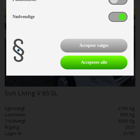
Nødvendige
Accepter valgte
Acceptere alle
Sun Living V 65 SL
Egenvægt
2700 Kg.
Lasteevne
800 Kg.
Totalvægt
3500 Kg.
Årgang
2021
Lager nr.
25185