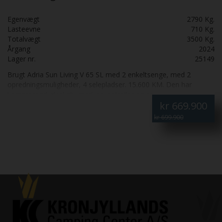
Egenvægt
2790 Kg.
Lasteevne
710 Kg.
Totalvægt
3500 Kg.
Årgang
2024
Lager nr.
25149
Brugt Adria Sun Living V 65 SL med 2 enkeltsenge, med 2
opredningsmuligheder, 4 selepladser. 15.600 KM. Den har
kompressorkøleskab, markise, solceller og er
kr
669.900
undervognsbehandlet. Som ny overalt. Ny pris i 2024 765.000.
Leasing forslag i 24 måneder, Førstegangs ydelse inkl. moms
kr 699.900
164.375,- månedlig ydelse inkl. moms 4.203,-