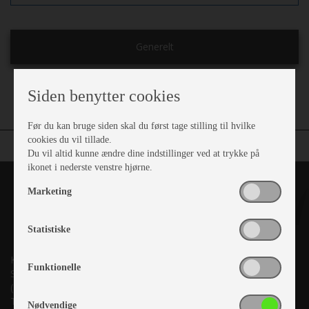
Generelt
Farve:
Lysegrå og mørkegrå
Siden benytter cookies
Før du kan bruge siden skal du først tage stilling til hvilke
cookies du vil tillade.
Du vil altid kunne ændre dine indstillinger ved at trykke på
ikonet i nederste venstre hjørne.
Marketing
Statistiske
Kronjyllands Camping Center A/S
Funktionelle
Suderholmen 10, 8960 Randers SØ
(Lige ud til Grenåvej)
Tlf. +45 87 10 98 70
Nødvendige