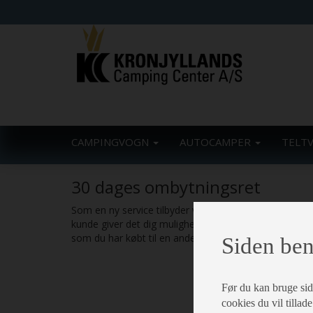
CAMPINGVOGN
AUTOCAMPER
TELT
30 dages ombytningsret
Som en ny service tilbyder vi 30-dages ombytningsr
kunde giver det dig mulighed for at fortryde et køb 
som du har købt til en anden vogn i samme prisklasse
Siden ben
Før du kan bruge siden
cookies du vil tillade