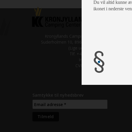
Du vil altid kunne æn
ikonet i nederste ven
Salgsaf
Mandag
Tirsdag:
Kronjyllands Camping Center A/S
Onsdag:
Suderholmen 10, 8960 Randers SØ
Torsdag
(Lige ud til Grenåvej)
Fredag:
Tlf. +45 87 10 98 70
Lørdag:
Info@as-kcc.dk
Søndag:
CVR: 33 38 77 33
Helligda
Samtykke til nyhedsbrev