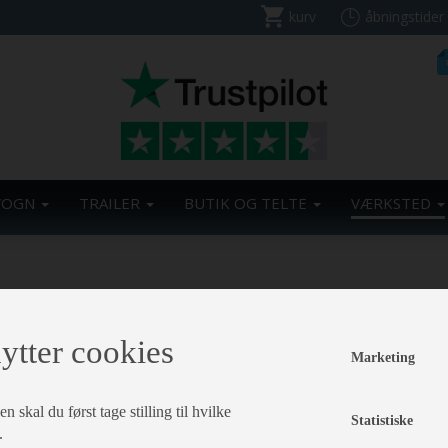
kurv
åbningstider
VOGN
TRAILER
BUTIK OG TELTE
VÆRKSTED
et på brugte campingvogne. Som
og ombytte den brugte vogn,
.
ytter cookies
Marketing
 skal du først tage stilling til hvilke
Statistiske
.