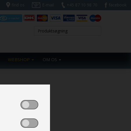
find os
E-mail
+45 87 10 98 70
facebook
WEBSHOP
OM OS