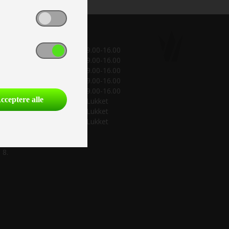
Bogholderi:
Mandag:
9.00-16.00
Tirsdag:
9.00-16.00
Onsdag:
9.00-16.00
Torsdag:
9.00-16.00
Fredag:
9.00-16.00
cceptere alle
Lørdag:
Lukket
Søndag:
Lukket
Helligdage:
Lukket
 9, men
 8.