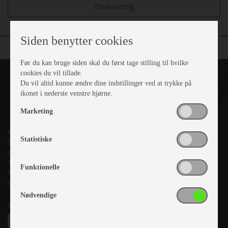
Finansiering
Siden benytter cookies
Før du kan bruge siden skal du først tage stilling til hvilke
cookies du vil tillade.
Du vil altid kunne ændre dine indstillinger ved at trykke på
ikonet i nederste venstre hjørne.
Marketing
Kronjyllands Camping Center A/S
Statistiske
Suderholmen 10, 8960 Randers SØ
(Lige ud til Grenåvej)
Tlf. +45 87 10 98 70
Funktionelle
Info@as-kcc.dk
CVR: 33 38 77 33
Nødvendige
Samtykke til nyhedsbrev