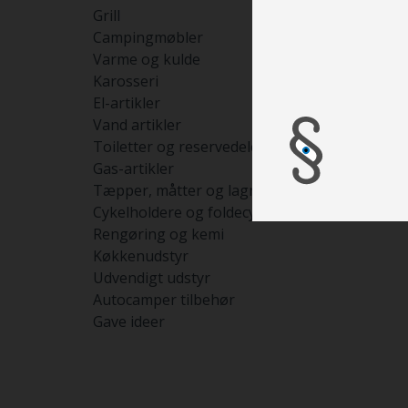
Grill
Campingmøbler
Varme og kulde
Karosseri
El-artikler
Vand artikler
Toiletter og reservedele
Gas-artikler
Tæpper, måtter og lagner
Cykelholdere og foldecykler
Rengøring og kemi
Køkkenudstyr
Udvendigt udstyr
Autocamper tilbehør
Gave ideer