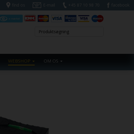
find os
E-mail
+45 87 10 98 70
facebook
WEBSHOP
OM OS