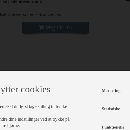
ilket kileniveau der s
ilket kileniveau der skal anvendes
læg i kurv
ytter cookies
Marketing
 skal du først tage stilling til hvilke
Statistiske
.
dre dine indstillinger ved at trykke på
stre hjørne.
Funktionelle