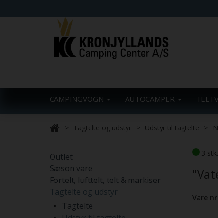
CAMPINGVOGN
AUTOCAMPER
TELT
Tagtelte og udstyr
Udstyr til tagtelte
N
3 stk
Outlet
Sæson vare
"Vate
Fortelt, lufttelt, telt & markiser
Tagtelte og udstyr
Vare nr
Tagtelte
Udstyr til tagtelte