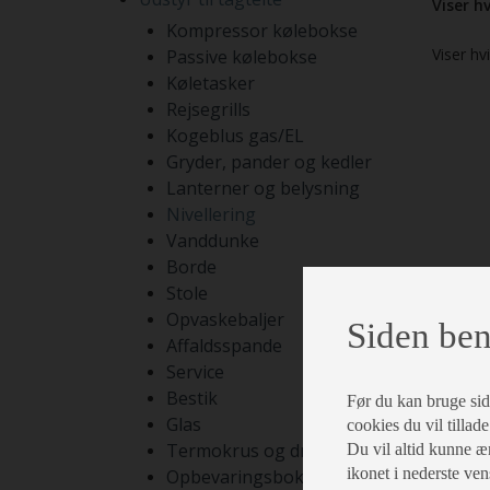
Viser hv
Kompressor kølebokse
Viser hv
Passive kølebokse
Køletasker
Rejsegrills
Kogeblus gas/EL
Gryder, pander og kedler
Lanterner og belysning
Nivellering
Vanddunke
Borde
Stole
Opvaskebaljer
Siden ben
Affaldsspande
Service
Bestik
Før du kan bruge siden
Glas
cookies du vil tillade
Termokrus og drikkekrus
Du vil altid kunne æn
ikonet i nederste ven
Opbevaringsbokse