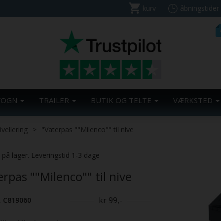
kurv
åbningstider
VOGN
TRAILER
BUTIK OG TELTE
VÆRKSTED
ivellering
"Vaterpas ""Milenco"" til nive
. på lager. Leveringstid 1-3 dage
rpas ""Milenco"" til nive
kr 99,-
. C819060