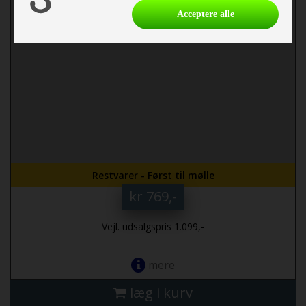
Acceptere alle
Restvarer - Først til mølle
kr 769,-
Vejl. udsalgspris
1.099,-
mere
læg i kurv