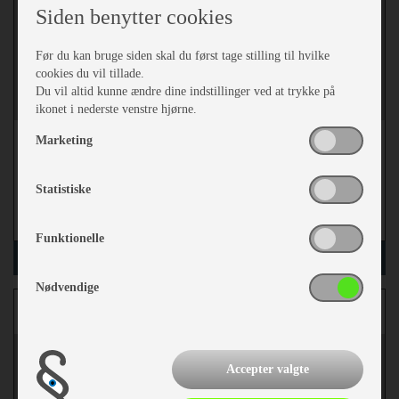
Siden benytter cookies
Før du kan bruge siden skal du først tage stilling til hvilke
cookies du vil tillade.
Du vil altid kunne ændre dine indstillinger ved at trykke på
ikonet i nederste venstre hjørne.
kr 769,-
Marketing
Vejl. udsalgspris
1.099,-
Statistiske
mere
Funktionelle
læg i kurv
Nødvendige
Compact Camp Chair-Silt
Accepter valgte