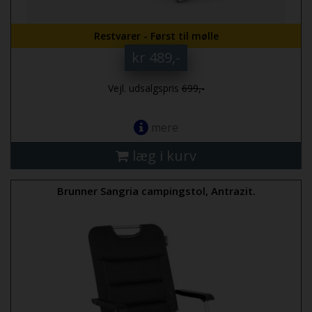
Restvarer - Først til mølle
kr 489,-
Vejl. udsalgspris
699,-
mere
læg i kurv
Brunner Sangria campingstol, Antrazit.