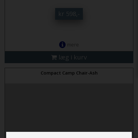
kr 598,-
mere
læg i kurv
Compact Camp Chair-Ash