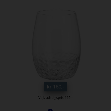
kr 160,-
Vejl. udsalgspris
169,-