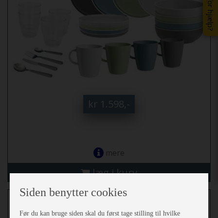
Brug for hjælp?
kr 1.598,-
mere
læg i kurv
Siden benytter cookies
Dolomit flad tallerken Ø25 cm, lysegrøn.
Før du kan bruge siden skal du først tage stilling til hvilke