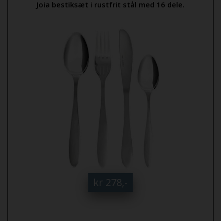
Joia bestiksæt i rustfrit stål med 16 dele.
kr 278,-