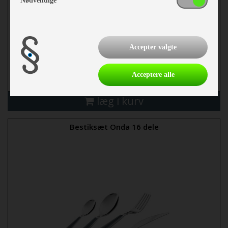
Nødvendige
kr 449,-
Accepter valgte
Acceptere alle
mere
læg i kurv
Bestiksæt Onda 16 dele