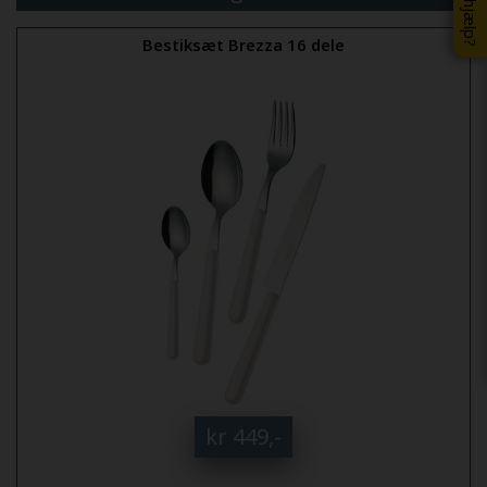
Bestiksæt Brezza 16 dele
kr 449,-