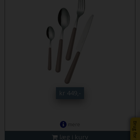
kr 449,-
Brug for hjælp?
mere
læg i kurv