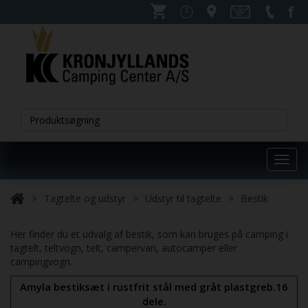
Toggl
navig
Tagtelte og udstyr
Udstyr til tagtelte
Bestik
Her finder du et udvalg af bestik, som kan bruges på camping i
tagtelt, teltvogn, telt, campervan, autocamper eller
campingvogn.
Amyla bestiksæt i rustfrit stål med gråt plastgreb.16
dele.