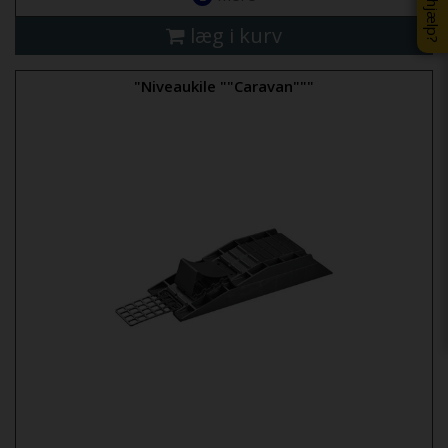
læg i kurv
"Niveaukile ""Caravan"""