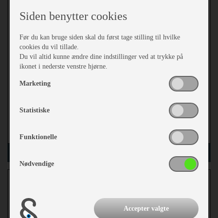
Siden benytter cookies
Før du kan bruge siden skal du først tage stilling til hvilke
cookies du vil tillade.
Du vil altid kunne ændre dine indstillinger ved at trykke på
ikonet i nederste venstre hjørne.
kr 549,-
Marketing
Statistiske
mere
Funktionelle
læg i kurv
Nødvendige
Niveaukiler i 2 dele Wecamp inkl. opbevaringspose
Accepter valgte