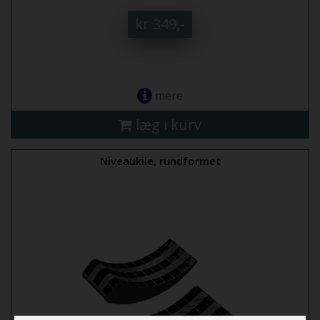
kr 349,-
mere
læg i kurv
Niveaukile, rundformet