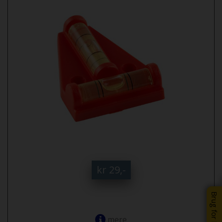
kr 29,-
Brug for hjælp?
mere