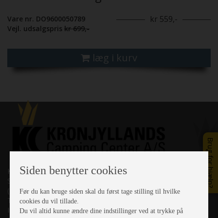
kr 559,-
Vare nr. DO9600050789
Vejl. udsalgspris
kr 699,-
læg i kurv
Brug for hjælp?
Siden benytter cookies
Kronjyllands Camping Center A/S
Suderholmen 10, 8960 Randers SØ
(Lige ud til Grenåvej)
Før du kan bruge siden skal du først tage stilling til hvilke
Tlf. +45 87 10 98 70
cookies du vil tillade.
Info@as-kcc.dk
Du vil altid kunne ændre dine indstillinger ved at trykke på