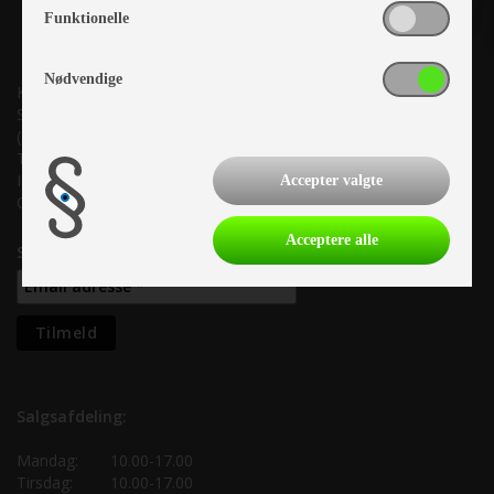
Funktionelle
Nødvendige
Kronjyllands Camping Center A/S
Suderholmen 10, 8960 Randers SØ
(Lige ud til Grenåvej)
Tlf. +45 87 10 98 70
Info@as-kcc.dk
Accepter valgte
CVR: 33 38 77 33
Acceptere alle
Samtykke til nyhedsbrev
Salgsafdeling:
Mandag:
10.00-17.00
Tirsdag:
10.00-17.00