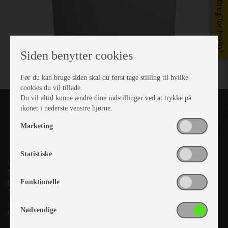
Brug for hjælp?
Siden benytter cookies
Før du kan bruge siden skal du først tage stilling til hvilke
cookies du vil tillade.
Du vil altid kunne ændre dine indstillinger ved at trykke på
ikonet i nederste venstre hjørne.
Marketing
Statistiske
Kronjyllands Camping Center A/S
Suderholmen 10, 8960 Randers SØ
(Lige ud til Grenåvej)
Funktionelle
Tlf. +45 87 10 98 70
Info@as-kcc.dk
Nødvendige
CVR: 33 38 77 33