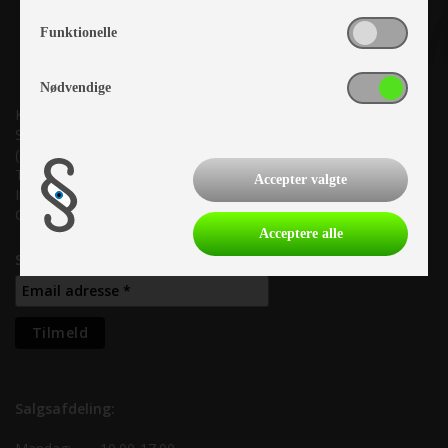
Funktionelle
Nødvendige
Kronjyllands Camping Center A/S
Suderholmen 10, 8960 Randers SØ
(Lige ud til Grenåvej)
Tlf. +45 87 10 98 70
Accepter valgte
Info@as-kcc.dk
CVR: 33 38 77 33
Acceptere alle
Samtykke til nyhedsbrev
Salgsafdeling: