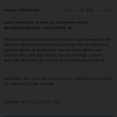
kr 329,-
Vare nr. I900060456
Smart køletaske til mad og drikkevarer med 2
åbningsmuligheder, 2 kopholdere, op
Denne smarte køletaske holder dine mad- og drikkevarer kolde
på turen. Køletasken har to åbningsmuligheder, to kopholdere,
opbevaringsnet og skulderrem. Den kan enten åbnes med
lynlåsen, hvor hele låget åbnes, eller med en luge i toppen –
dette gør det nemt og hurtigt at få fat i køletaskens indhold.
Køletasken fås i en smart rød farve med Isabella logo på toppen
og ”feel free” på den ene side.
Størrelse: 39 x 21 x 28,5 cm / 20 L