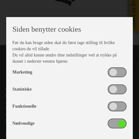
Brug for hjælp?
Siden benytter cookies
Før du kan bruge siden skal du først tage stilling til hvilke
cookies du vil tillade.
Du vil altid kunne ændre dine indstillinger ved at trykke på
ikonet i nederste venstre hjørne.
Marketing
Kronjyllands Camping Center A/S
Statistiske
Suderholmen 10, 8960 Randers SØ
(Lige ud til Grenåvej)
Funktionelle
Tlf. +45 87 10 98 70
Info@as-kcc.dk
CVR: 33 38 77 33
Nødvendige
Samtykke til nyhedsbrev