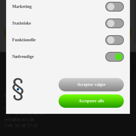
Marketing
Statistiske
TILBUD
Funktionelle
Nødvendige
Accepter valgte
Kronjyllands Camping Center A/S
Suderholmen 10, 8960 Randers SØ
Acceptere alle
(Lige ud til Grenåvej)
Tlf. +45 87 10 98 70
Info@as-kcc.dk
CVR: 33 38 77 33