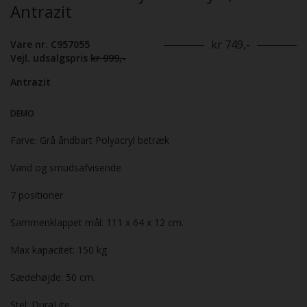
Antrazit
kr 749,-
Vare nr. C957055
Vejl. udsalgspris
kr 999,-
Antrazit
DEMO
Farve: Grå åndbart Polyacryl betræk
Vand og smudsafvisende
7 positioner
Sammenklappet mål: 111 x 64 x 12 cm.
Max kapacitet: 150 kg
Sædehøjde: 50 cm.
Stel: DuraLite