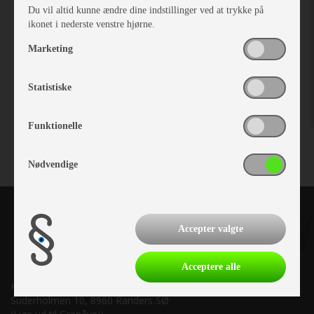
Du vil altid kunne ændre dine indstillinger ved at trykke på
ikonet i nederste venstre hjørne.
Marketing
Westfield fodstøtte. Vintage-serie. Focus/brun og
Statistiske
Vare nr. D1113950
kr 425,-
Funktionelle
Nødvendige
Accepter valgte
Acceptere alle
Kronjyllands Camping Center A/S
Suderholmen 10, 8960 Randers SØ