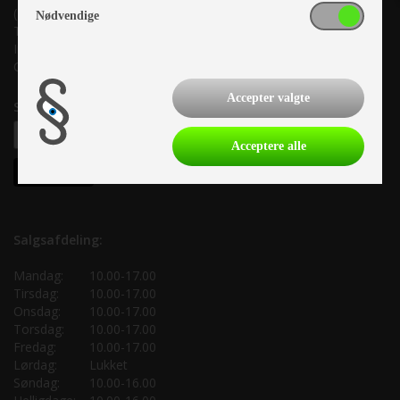
(Lige ud til Grenåvej)
Nødvendige
Tlf. +45 87 10 98 70
Info@as-kcc.dk
CVR: 33 38 77 33
Accepter valgte
Samtykke til nyhedsbrev
Acceptere alle
Salgsafdeling:
Mandag:
10.00-17.00
Tirsdag:
10.00-17.00
Onsdag:
10.00-17.00
Torsdag:
10.00-17.00
Fredag:
10.00-17.00
Lørdag:
Lukket
Søndag:
10.00-16.00