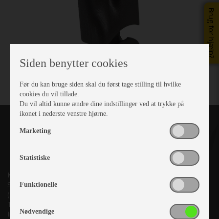
Brug for hjælp?
Siden benytter cookies
Før du kan bruge siden skal du først tage stilling til hvilke
cookies du vil tillade.
Du vil altid kunne ændre dine indstillinger ved at trykke på
ikonet i nederste venstre hjørne.
Marketing
Statistiske
Kronjyllands Camping Center A/S
Suderholmen 10, 8960 Randers SØ
Funktionelle
(Lige ud til Grenåvej)
Tlf. +45 87 10 98 70
Nødvendige
Info@as-kcc.dk