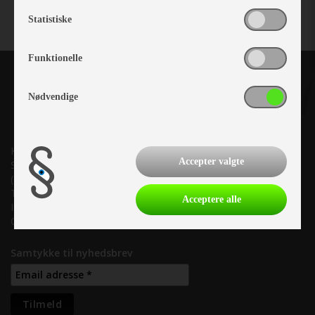
Statistiske
Funktionelle
Nødvendige
Kronjyllands Camping Center A/S
Accepter valgte
Suderholmen 10, 8960 Randers SØ
(Lige ud til Grenåvej)
Tlf. +45 87 10 98 70
Acceptere alle
Info@as-kcc.dk
CVR: 33 38 77 33
Samtykke til nyhedsbrev