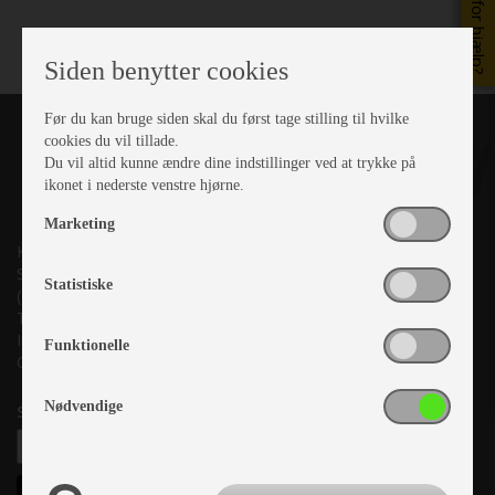
Brug for hjælp?
Siden benytter cookies
Før du kan bruge siden skal du først tage stilling til hvilke
cookies du vil tillade.
Du vil altid kunne ændre dine indstillinger ved at trykke på
ikonet i nederste venstre hjørne.
Marketing
Kronjyllands Camping Center A/S
Suderholmen 10, 8960 Randers SØ
Statistiske
(Lige ud til Grenåvej)
Tlf. +45 87 10 98 70
Info@as-kcc.dk
Funktionelle
CVR: 33 38 77 33
Nødvendige
Samtykke til nyhedsbrev