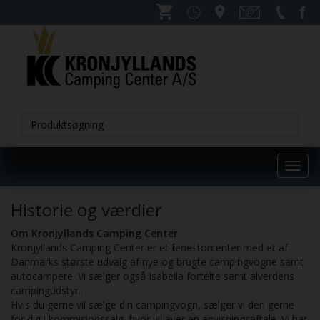
Toggl
navig
Historie og værdier
Om Kronjyllands Camping Center
Kronjyllands Camping Center er et feriestorcenter med et af
Danmarks største udvalg af nye og brugte campingvogne samt
autocampere. Vi sælger også Isabella fortelte samt alverdens
campingudstyr..
Hvis du gerne vil sælge din campingvogn, sælger vi den gerne
for dig i kommisionssalg, hvor vi laver en anvisningsaftale. Vi har