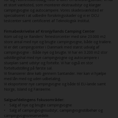
et stort værksted, som monterer ekstraudstyr og klargør
campingvogne og autocampere. Vores skadesværksted er
specialiseret i at udbedre forsikringsskader og vi er DCU
testcenter samt certificeret af Teknologisk Institut.
Firmabeskrivelse af Kronjyllands Camping Center
Kom ud og se Randers' feriestorcenter med sine 23.000 m2
store areal med nye og brugte campingvogne, både og trailere.
Vi er det campingcenter i Danmark med størst udvalg af
campingvogne - Både nye og brugte. Vi har en 3.200 m2 stor
udstillingshal med nye campingvogne og autocampere i
stueplan samt udstyr og fortelte. Vi har også en stor
forteltudstilling på første sal.
Vi finansierer dine køb gennem Santander. Her kan vi hjælpe
med lån med og uden udbetaling.
Vi eksporterer nye campingvogne og både til EU-lande samt
Norge, Island og Færøerne.
Salgsafdelingens fokusområder:
• Salg af nye og brugte campingvogne
• Salg af campingvognsudstyr, campingvognstilbehør og
campingvognsreservedele.