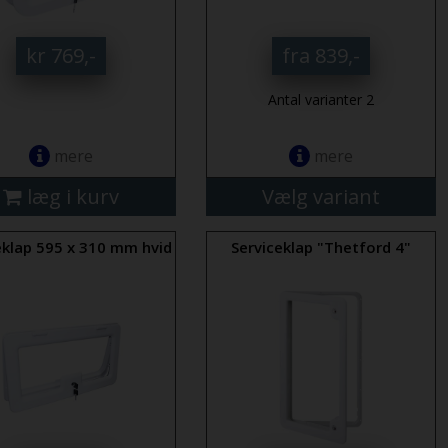
kr 769,-
fra 839,-
Antal varianter 2
mere
mere
læg i kurv
Vælg variant
eklap 595 x 310 mm hvid
Serviceklap "Thetford 4"