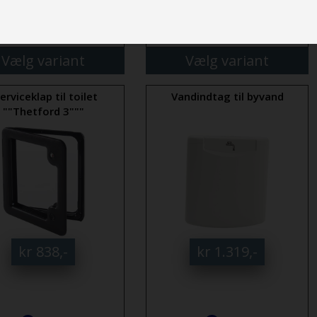
mere
mere
Vælg variant
Vælg variant
erviceklap til toilet
Vandindtag til byvand
""Thetford 3"""
kr 838,-
kr 1.319,-