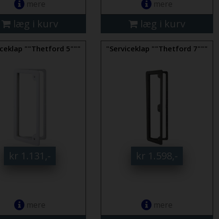
mere
mere
læg i kurv
læg i kurv
iceklap ""Thetford 5"""
"Serviceklap ""Thetford 7"""
kr 1.131,-
kr 1.598,-
mere
mere