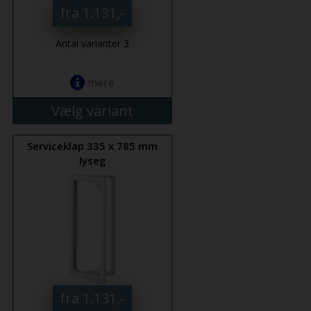
fra 1.131,-
Antal varianter 3
mere
Vælg variant
Serviceklap 335 x 785 mm
lyseg
fra 1.131,-