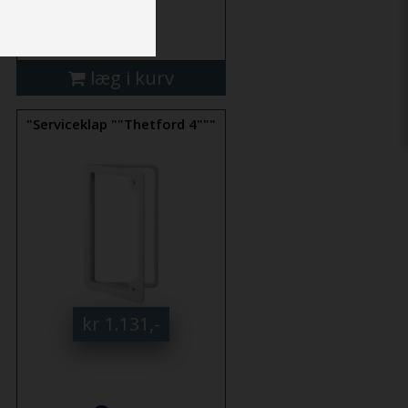
mere
læg i kurv
"Serviceklap ""Thetford 4"""
kr 1.131,-