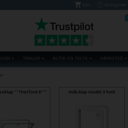
kurv
åbningstider
VOGN
TRAILER
BUTIK OG TELTE
VÆRKSTED
er
iceklap ""Thetford 6"""
Indb.klap model 3 hvid