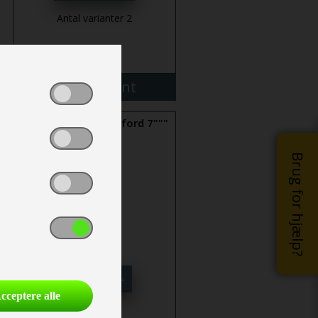
Antal varianter 2
mere
Vælg variant
"Serviceklap ""Thetford 7"""
Brug for hjælp?
kr 1.598,-
cceptere alle