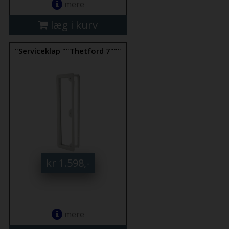
mere
læg i kurv
"Serviceklap ""Thetford 7"""
kr 1.598,-
mere