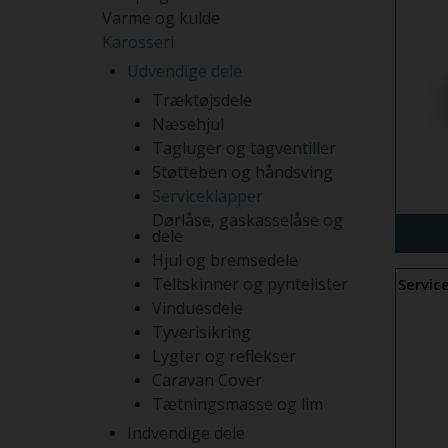
Varme og kulde
Karosseri
Udvendige dele
Træktøjsdele
Næsehjul
Tagluger og tagventiller
Støtteben og håndsving
Serviceklapper
Dørlåse, gaskasselåse og
dele
Hjul og bremsedele
Teltskinner og pyntelister
Servic
Vinduesdele
Tyverisikring
Lygter og reflekser
Caravan Cover
Tætningsmasse og lim
Indvendige dele