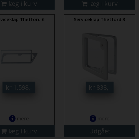
læg i kurv
læg i kurv
rviceklap Thetford 6
Serviceklap Thetford 3
kr 1.598,-
kr 838,-
mere
mere
læg i kurv
Udgået