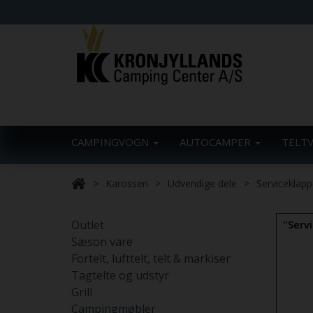
CAMPINGVOGN
AUTOCAMPER
TELT
Karosseri
Udvendige dele
Serviceklapp
Outlet
"Serv
Sæson vare
Fortelt, lufttelt, telt & markiser
Tagtelte og udstyr
Grill
Campingmøbler