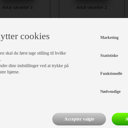
Antal varianter 3
Antal varianter 2
mere
mere
ytter cookies
Vælg variant
Vælg variant
Marketing
iceklap 1038 x 460 mm
Tætningsmasse Terostat
 skal du først tage stilling til hvilke
hvid
2759 Grå tube 310 ml
Statistiske
.
dre dine indstillinger ved at trykke på
stre hjørne.
Funktionelle
Nødvendige
fra 1.598,-
fra 149,-
Accepter valgte
A
Antal varianter 2
Antal varianter 2