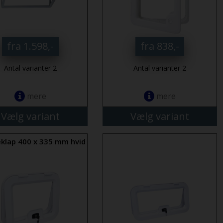
fra 1.598,-
fra 838,-
Antal varianter 2
Antal varianter 2
mere
mere
Vælg variant
Vælg variant
eklap 400 x 335 mm hvid