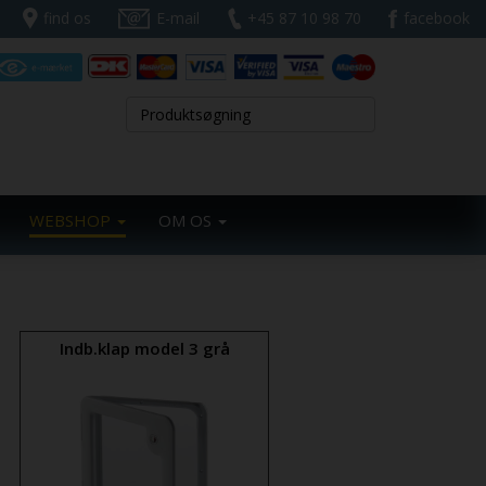
find os
E-mail
+45 87 10 98 70
facebook
WEBSHOP
OM OS
Indb.klap model 3 grå