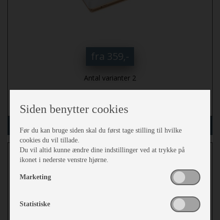
fra 359,-
Antal varianter 2
mere
Siden benytter cookies
Vælg variant
Før du kan bruge siden skal du først tage stilling til hvilke
cookies du vil tillade.
Tagluge 400 x 400 mm
Du vil altid kunne ændre dine indstillinger ved at trykke på
ikonet i nederste venstre hjørne.
Marketing
Statistiske