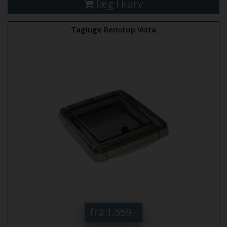
læg i kurv
Tagluge Remitop Vista
fra 1.559,-