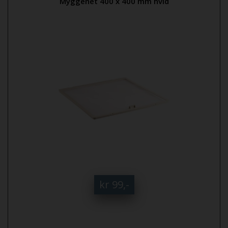
Myggenet 400 x 400 mm hvid
kr 99,-