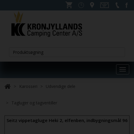
Toggl
navig
Karosseri
Udvendige dele
Tagluger og tagventiller
Seitz vippetagluge Heki 2, elfenben, indbygningsmål 96