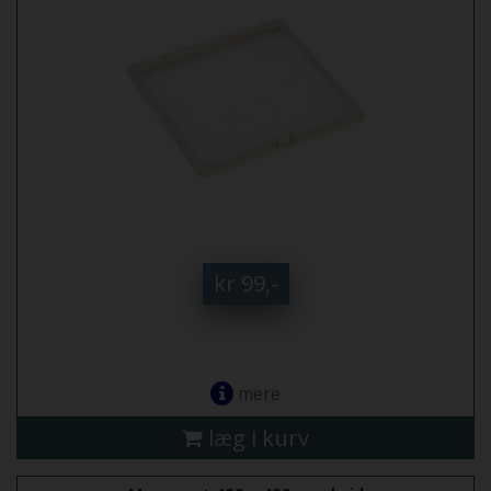
kr 99,-
mere
læg i kurv