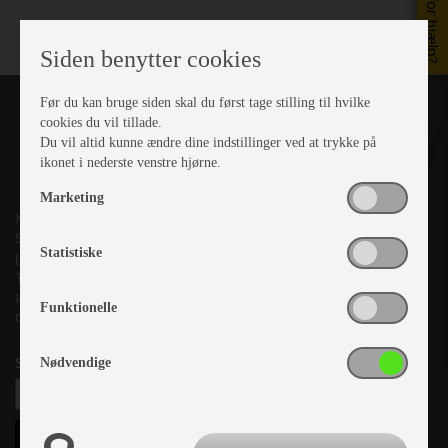
Brug for hjælp?
Siden benytter cookies
Før du kan bruge siden skal du først tage stilling til hvilke
cookies du vil tillade.
Du vil altid kunne ændre dine indstillinger ved at trykke på
ikonet i nederste venstre hjørne.
Marketing
Kronjyllands Camping Center A/S
Suderholmen 10, 8960 Randers SØ
Statistiske
(Lige ud til Grenåvej)
Tlf. +45 87 10 98 70
Info@as-kcc.dk
Funktionelle
CVR: 33 38 77 33
Samtykke til nyhedsbrev
Nødvendige