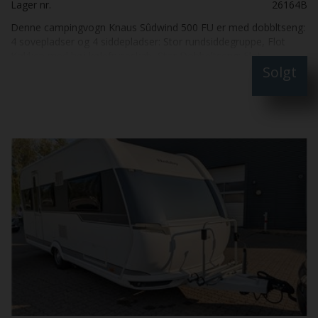
Lager nr.
26164B
Denne campingvogn Knaus Sûdwind 500 FU er med dobbltseng:
4 sovepladser og 4 siddepladser: Stor rundsiddegruppe, Flot
Køkken med høj kølefryseskab, Stor Dobbeltseng; Flot
Solgt
Badeværelse, Mover, Gas-alarm, Vandstandsmåler og
Internetant. med roter: Sælges for KUNDE Fantastisk flot: Skal
SES: