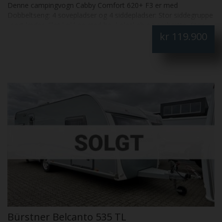
Denne campingvogn Cabby Comfort 620+ F3 er med
Dobbeltseng: 4 sovepladser og 4 siddepladser: Stor siddegruppe
i sort læder, Flot køkken med høj køleskab og emhætte, Stor
kr
119.900
dobbeltseng, Flot badeværelse, Cykelholder, Mover og Isabella
sun blue med front Fantastisk flot: Skal SES
Bürstner Belcanto 535 TL