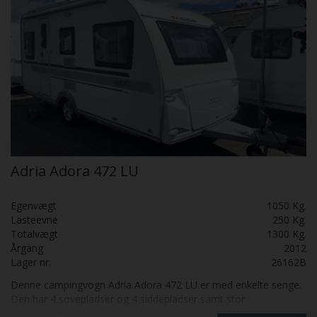
Adria Adora 472 LU
Egenvægt
1050 Kg.
Lasteevne
250 Kg.
Totalvægt
1300 Kg.
Årgang
2012
Lager nr.
26162B
Denne campingvogn Adria Adora 472 LU er med enkelte senge.
Den har 4 sovepladser og 4 siddepladser samt stor
rundsiddegruppe. Et flot køkken, flot badeværelse med bruser