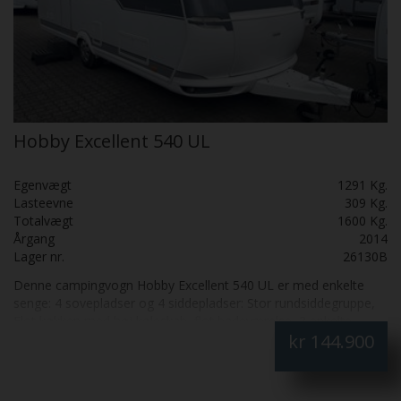
Hobby Excellent 540 UL
Egenvægt
1291 Kg.
Lasteevne
309 Kg.
Totalvægt
1600 Kg.
Årgang
2014
Lager nr.
26130B
Denne campingvogn Hobby Excellent 540 UL er med enkelte
senge: 4 sovepladser og 4 siddepladser: Stor rundsiddegruppe,
Flot køkken med høj køleskab, flot badeværelse, 2 enkelte
kr
144.900
senge, Mover, Isabella Snow Boy og Tagmonteret Markise
Thule 6300 Fantastisk flot: Skal SES: