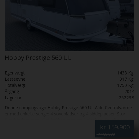
Hobby Prestige 560 UL
Egenvægt
1433 Kg.
Lasteevne
317 Kg.
Totalvægt
1750 Kg.
Årgang
2014
Lager nr.
25223B
Denne campingvogn Hobby Prestige 560 UL Alde Centralvarme
er med enkelte senge: 4 sovepladser og 4 siddepladser: Stor
Rundsiddegruppe, Flot køkken med høj køleskab, Enkelte senge
kr
159.900
med udtræk, flot badeværelse, Alde centralvarme, Gulvvarme,
Aircondition, Truma mover og Penta fortelt Fantastisk flot: Skal
kr 169.900
SES: