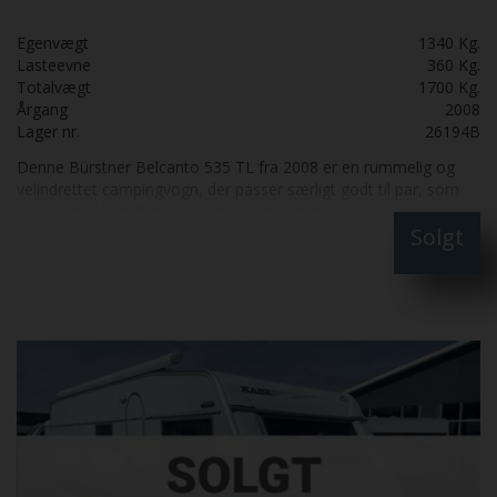
Egenvægt
1340 Kg.
Lasteevne
360 Kg.
Totalvægt
1700 Kg.
Årgang
2008
Lager nr.
26194B
Denne Bürstner Belcanto 535 TL fra 2008 er en rummelig og
velindrettet campingvogn, der passer særligt godt til par, som
ønsker god komfort, separate senge og masser af
Solgt
opbevaringsplads. Forrest i vognen finder man en hyggelig
rundsiddegruppe med opbevaringsrum under sæderne. Her er
der god plads til både afslapning, måltider og hyggelige aftener.
De flytbare spotlamper gør det nemt at tilpasse belysningen
efter behov. Køkkenet er praktisk indrettet med tre gasblus,
håndvask, arbejdslys og stikkontakter til køkkenapparater.
Derudover er der to integrerede affaldsspande og et stort
Dometic-køleskab på 150 liter, inklusive en fryseboks på 26 liter.
Soveafdelingen har to komfortable enkeltsenge med
opbevaringsplads under sengene. Serviceklapper på begge sider
giver nem adgang til opbevaringen udefra. Et gardin gør det
muligt at adskille soveafdelingen fra resten af vognen.