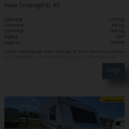
Kabe Smaragd XL KS
Egenvægt
1210 Kg.
Lasteevne
290 Kg.
Totalvægt
1500 Kg.
Årgang
2007
Lager nr.
26184B
Denne campingvogn Kabe Smaragd XL KS er med 4 sovepladser
og 4 siddepladser: Stor rundsiddegruppe, Stort køkken med
emhætte, Ovn og stor kølefryseskab, Stor dobbeltseng,
Solgt
Badeværelse med bruser, Alde centralvarme, Mover og Isabella
fortelt Fantastisk pæn og velgoldt: Skal SES: