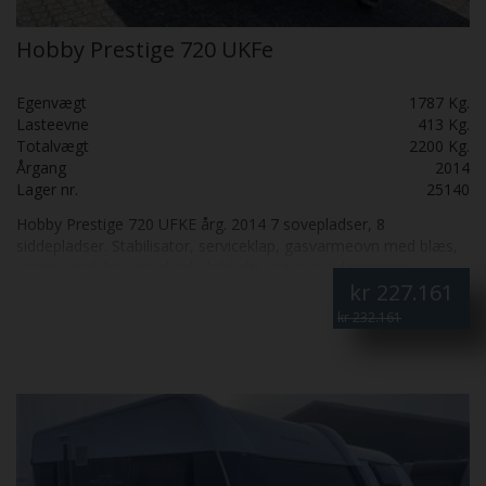
Hobby Prestige 720 UKFe
Egenvægt
1787 Kg.
Lasteevne
413 Kg.
Totalvægt
2200 Kg.
Årgang
2014
Lager nr.
25140
Hobby Prestige 720 UFKE årg. 2014 7 sovepladser, 8
siddepladser. Stabilisator, serviceklap, gasvarmeovn med blæs,
varmt vand, boogie aksel, dobbeltseng, sidesiddegruppe,
kr
227.161
rundsiddegruppe, stort køleskab, antenne, tæppe i vognen, Stor
og velholdt campingvogn.
kr 232.161