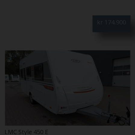
kr
174.900
LMC Style 450 E