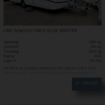
LMC Maestro 540 E ALDE WINTER
Egenvægt
1480 Kg.
Lasteevne
520 Kg.
Totalvægt
2000 Kg.
Årgang
2016
Lager nr.
26175B
Her får du en særdeles veludstyret LMC Maestro 540 E ALDE
Winter fra 2016 – ideel til campister, der ønsker mulighed for
ferie året rundt. ALDE-centralvarme og vandbåren gulvvarme
kr
199.900
giver behagelig varme i de kølige måneder, mens Truma Aventa-
klimaanlægget sørger for et godt indeklima om sommeren.
Indretningen byder på en bred rundsiddegruppe, masser af
opbevaringsplads og et rummeligt køkken med tre gasblus,
emhætte og et Thetford-køleskab på i alt 142 liter, inklusiv 15-