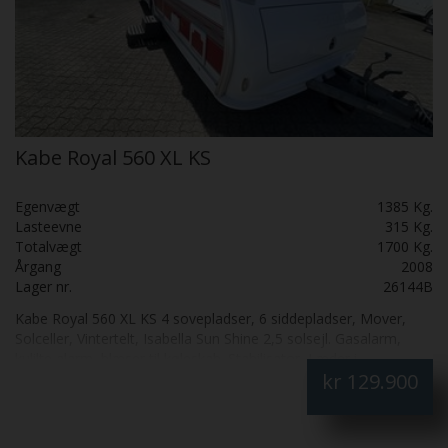
Kabe Royal 560 XL KS
Egenvægt
1385 Kg.
Lasteevne
315 Kg.
Totalvægt
1700 Kg.
Årgang
2008
Lager nr.
26144B
Kabe Royal 560 XL KS 4 sovepladser, 6 siddepladser, Mover,
Solceller, Vintertelt, Isabella Sun Shine 2,5 solsejl. Gasalarm,
kulilte alarm, blæser til køleskab. Stabilisator, Læder i
kr
129.900
rundsiddegruppen, dobbeltseng. Alde centralvarme, vandbåren
gulvvarme, komfur med gasbageovn, emhætte, Pæn og
velholdt campingvogn til helårsbrug. Vognen sælges som den
står med. Synet, gas og fugttest. SÆLGES FOR KUNDE.