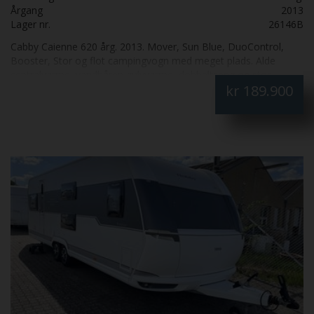
Årgang
2013
Lager nr.
26146B
Cabby Caienne 620 årg. 2013. Mover, Sun Blue, DuoControl,
Booster, Stor og flot campingvogn med meget plads. Alde
centralvarme, vandbåren gulvvarme, dobbeltseng og stor
kr
189.900
rundsiddegruppe, serviceklap.lækker Campingvvogn med meget
komfort og hygge. Kørevogn eller som fastligger vogn. 4
sovepladser, 6 siddepladser