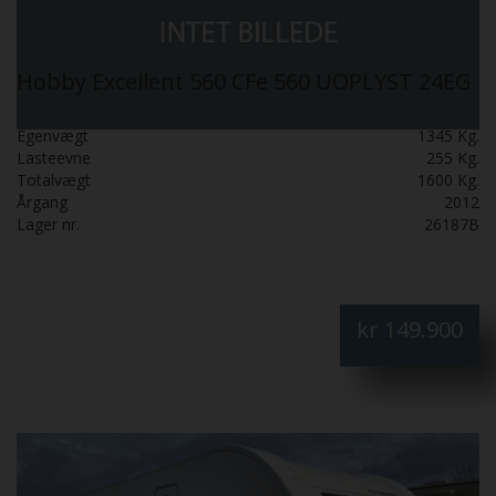
Hobby Excellent 560 CFe 560 UOPLYST 24EG
Egenvægt
1345 Kg.
Lasteevne
255 Kg.
Totalvægt
1600 Kg.
Årgang
2012
Lager nr.
26187B
kr
149.900