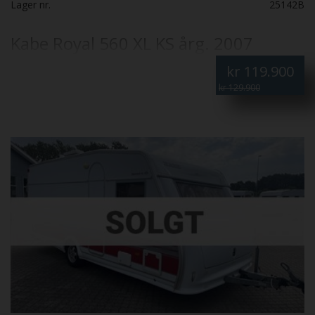
Lager nr.
25142B
Kabe Royal 560 XL KS årg. 2007
En
vintage kult-klassiker
fra KABE, fyldt med nostalgiske detaljer
kr
119.900
og moderne opgraderinger, der giver denne Royal 560 XL KS et
kr 129.900
kærligt løft ind i nutiden. ✅ Kampa lufttelt inkluderet ✅
stabilisator ✅ Dobbeltseng og stor rundsiddegruppe. 4
sovepladser, 6 siddepladser. ✅ DuoControl - gasregulator der
styrer imellem to gastanke automatisk! ✅ Solceller ✅ Alde
centralvarme og vandbåren gulvvarme ✅ Digital TV-antenne
God vogn til helårscamping. Denne campingvogn er nysynet,
gastestet og klargjort til straks udlevering