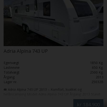
Adria Alpina 743 UP
Egenvægt
1850 Kg.
Lasteevne
650 Kg.
Totalvægt
2500 Kg.
Årgang
2013
Lager nr.
25032B
🚐 Adria Alpina 743 UP 2013 – Komfort, kvalitet og
helårscamping Model: Adria Alpina 743 UP Årgang: 2013 Stand:
Velholdt brugt campingvogn Luksuriøs og rummelig helårsvogn
kr
184.900
Adria Alpina 743 UP er en eksklusiv og yderst komfortabel