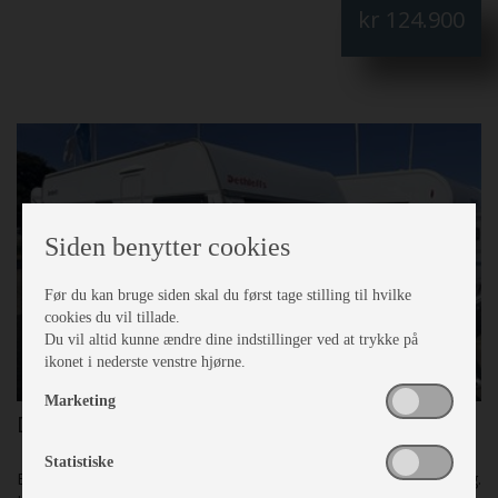
kr
124.900
og bruseforhæng, enkelte senge med lameludtræk. Mover.
Posemarkise og Isabella fortelt Ventura 3m Fiber Fantastisk
pæn og velholdt. Skal SES!
Siden benytter cookies
Før du kan bruge siden skal du først tage stilling til hvilke
cookies du vil tillade.
Du vil altid kunne ændre dine indstillinger ved at trykke på
ikonet i nederste venstre hjørne.
Marketing
Dethleffs Nomad 510 V
Statistiske
Egenvægt
1090 Kg.