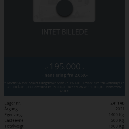
195.000
kr
,-
Finansiering fra
2.059,-
*
Løbetid 96 mdr.
Samlet tilbagebetalt beløb kr. 197.688
Samlede Kreditomkostninger kr.
41.688
ÅOP 6,3%
Udbetaling kr. 39.000,00
Kreditbeløb kr. 156.000,00
Debitorrente
4,58 %
Lager nr.
24114B
Årgang
2021
Egenvægt
1400
Kg.
Lasteevne
500
Kg.
Totalvægt
1900
Kg.