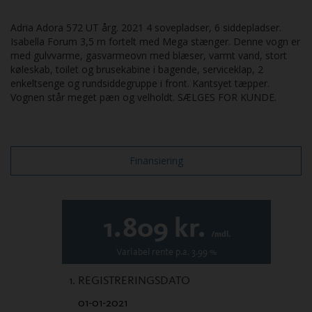
Adria Adora 572 UT årg. 2021 4 sovepladser, 6 siddepladser.
Isabella Forum 3,5 m fortelt med Mega stænger. Denne vogn er
med gulvvarme, gasvarmeovn med blæser, varmt vand, stort
køleskab, toilet og brusekabine i bagende, serviceklap, 2
enkeltsenge og rundsiddegruppe i front. Kantsyet tæpper.
Vognen står meget pæn og velholdt. SÆLGES FOR KUNDE.
Finansiering
1.809
kr.
/mdl.
Variabel
rente p.a.
3.99
%
1. REGISTRERINGSDATO