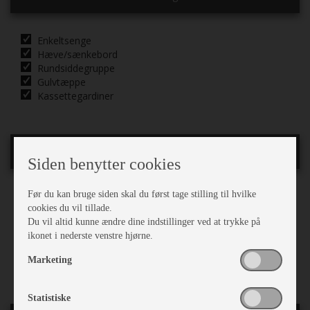
Enkeltsenge
Hæve/sænkebord
Rundsiddegruppe
Gulvtæppe
Kassettegardiner
Karrosseri, Chassis & Magasiner
Siden benytter cookies
Før du kan bruge siden skal du først tage stilling til hvilke
Alufælge
cookies du vil tillade.
Støddæmpere
Du vil altid kunne ændre dine indstillinger ved at trykke på
Stabilisator
ikonet i nederste venstre hjørne.
Stor tagluge
Fluenetsdør
Marketing
Serviceklap
Statistiske