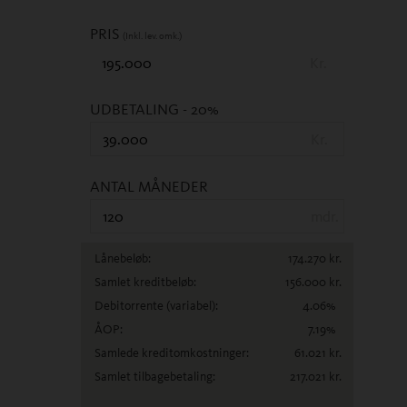
PRIS
(Inkl. lev. omk.)
Kr.
UDBETALING
- 20%
Kr.
ANTAL MÅNEDER
mdr.
Lånebeløb:
174.270
kr.
Samlet kreditbeløb:
156.000
kr.
Debitorrente
(variabel)
:
4.06
%
ÅOP:
7.19
%
Samlede kreditomkostninger:
61.021
kr.
Samlet tilbagebetaling:
217.021
kr.