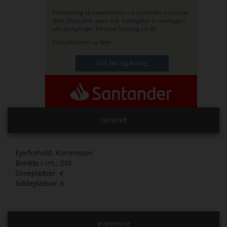
Finansiering på købekontrakt via Santander Consumer
Bank.
Etabl.omk. samt mdl. kontogebyr er medtaget i
alle beregninger. Forudsat betaling via BS.
Fortrydelsesret 14 dage.
Klik her og Ansøg
Generelt
Ejerforhold:
Kommision
Bredde i cm.:
230
Sovepladser:
4
Siddepladser:
6
Indretning