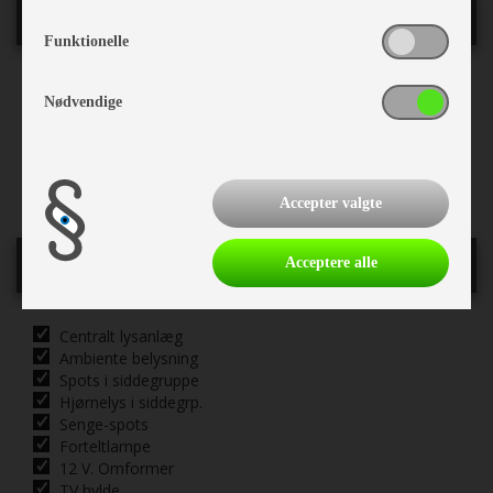
Køkken - Bad & Toilet
Funktionelle
3 gasblus
Nødvendige
Toiletrum
Thetford toilet
Kassettetoilet
Brusekabine
Accepter valgte
El, Elektronik & Medie
Acceptere alle
Centralt lysanlæg
Ambiente belysning
Spots i siddegruppe
Hjørnelys i siddegrp.
Senge-spots
Forteltlampe
12 V. Omformer
TV hylde