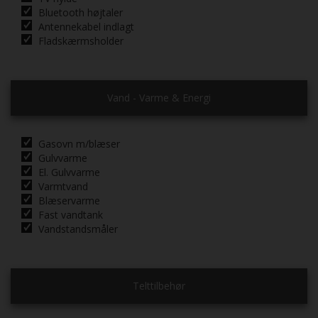
Bluetooth højtaler
Antennekabel indlagt
Fladskærmsholder
Vand - Varme & Energi
Gasovn m/blæser
Gulvvarme
El. Gulvvarme
Varmtvand
Blæservarme
Fast vandtank
Vandstandsmåler
Telttilbehør