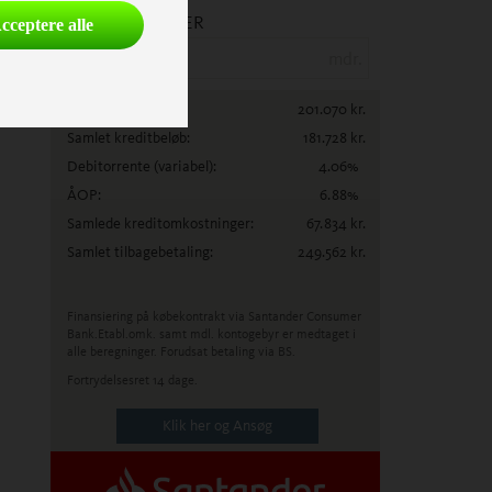
ANTAL MÅNEDER
cceptere alle
mdr.
Lånebeløb:
201.070
kr.
Samlet kreditbeløb:
181.728
kr.
Debitorrente
(variabel)
:
4.06
%
ÅOP:
6.88
%
Samlede kreditomkostninger:
67.834
kr.
Samlet tilbagebetaling:
249.562
kr.
Finansiering på købekontrakt via Santander Consumer
Bank.
Etabl.omk. samt mdl. kontogebyr er medtaget i
alle beregninger. Forudsat betaling via BS.
Fortrydelsesret 14 dage.
Klik her og Ansøg