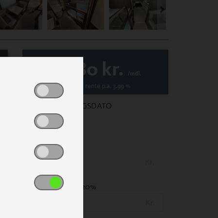
2.080
kr.
/mdl.
Variabel
rente p.a.
3.99
%
1. REGISTRERINGSDATO
PRIS
(Inkl. lev. omk.)
Kr.
UDBETALING
- 20%
Kr.