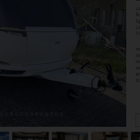
La
Å
E
L
T
Ho
si
me
si
an
St