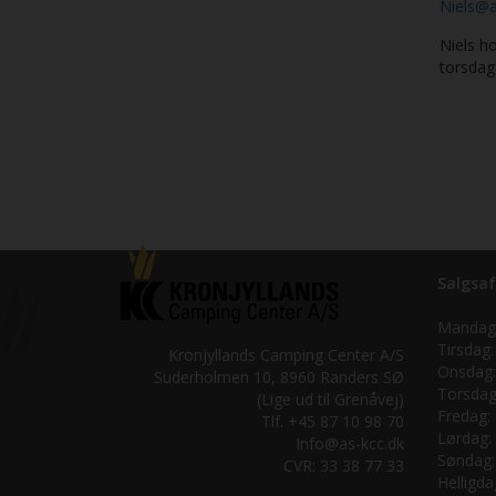
Niels@a
Niels ho
torsdag
Salgsaf
Mandag
Tirsdag:
Kronjyllands Camping Center A/S
Onsdag:
Suderholmen 10, 8960 Randers SØ
Torsdag
(Lige ud til Grenåvej)
Fredag:
Tlf. +45 87 10 98 70
Lørdag:
Info@as-kcc.dk
Søndag:
CVR: 33 38 77 33
Helligda