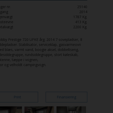
ger nr.
25140
rgang
2014
genvægt
1787
Kg.
asteevne
413
Kg.
otalvægt
2200
Kg.
bby Prestige 720 UFKE årg. 2014 7 sovepladser, 8
ddepladser. Stabilisator, serviceklap, gasvarmeovn
d blæs, varmt vand, boogie aksel, dobbeltseng,
desiddegruppe, rundsiddegruppe, stort køleskab,
tenne, tæppe i vognen,
or og velholdt campingvogn.
Print
Finansiering