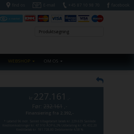
find os
E-mail
+45 87 10 98 70
facebook
WEBSHOP
OM OS
227.161
kr
,-
Før:
232.161
,-
Finansiering fra
2.392,-
*
Løbetid 96 mdr.
Samlet tilbagebetalt beløb kr. 229.639
Samlede
Kreditomkostninger kr. 47.910
ÅOP 6,2%
Udbetaling kr. 45.432,20
Kreditbeløb kr. 181.728,80
Debitorrente 4,58 %