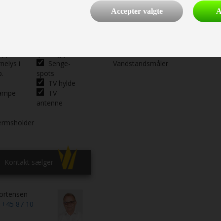
Accepter valgte
A
ralt
Ambiente
Gasovn
Varmtvand
g
belysning
m/blæser
s i
Indirekte
Blæservarme
uppe
lys sid.grp.
nelys i
Senge-
Vandstandsmåler
p.
spots
TV hylde
lampe
TV-
antenne
ærmsholder
Kontakt sælger
ortensen
n
+45 87 10