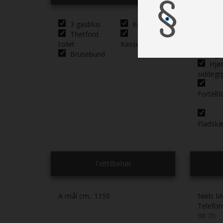
3 gasblus
Køleskab
Cent
Thetford
lysanlæ
toilet
Kassettetoilet
Spot
Brusebund
siddegr
Hjør
siddegr
Fortelt
Fladsk
Telttilbehør
A-mål cm.:
1150
Niels M
Telefo
98 70