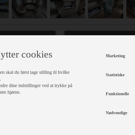
Indretning
Karrosseri, Chassis & Magasiner
ytter cookies
Marketing
er
Fransk
Boogie
seng
Støddæmpere
aksel
Stor
 skal du først tage stilling til hvilke
Statistiske
tseng
Sengetæppe
Stabilisator
tagluge
.
dre dine indstillinger ved at trykke på
ænkebord
Rundsiddegruppe
Fluenetsdør
Serviceklap
stre hjørne.
Gulvtæppe
Funktionelle
degruppe
Kassettegardiner
Nødvendige
l, Elektronik & Medie
Vand - Varme & Energi