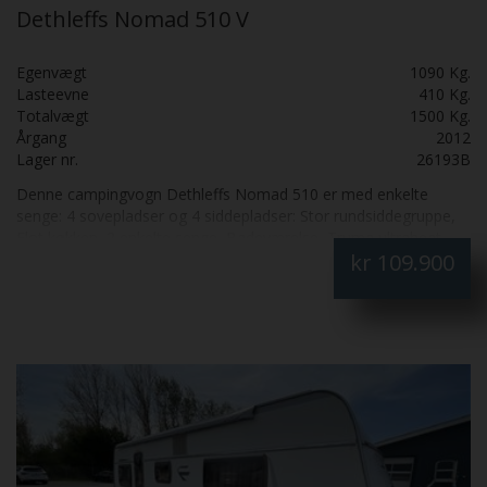
Dethleffs Nomad 510 V
Egenvægt
1090 Kg.
Lasteevne
410 Kg.
Totalvægt
1500 Kg.
Årgang
2012
Lager nr.
26193B
Denne campingvogn Dethleffs Nomad 510 er med enkelte
senge: 4 sovepladser og 4 siddepladser: Stor rundsiddegruppe,
Flot køkken, 2 enkelte senge, Badeværelse, Truma ultraheat,
kr
109.900
Gulvvarme, Mover og Posemarkise Sælges for kunde: Pææ og
velholdt: Skal SES: