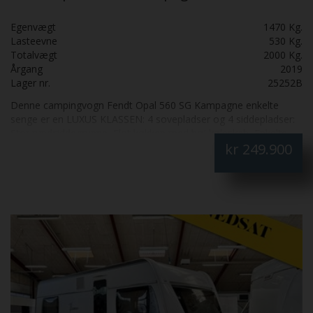
Egenvægt
1470 Kg.
Lasteevne
530 Kg.
Totalvægt
2000 Kg.
Årgang
2019
Lager nr.
25252B
Denne campingvogn Fendt Opal 560 SG Kampagne enkelte
senge er en LUXUS KLASSEN: 4 sovepladser og 4 siddepladser:
Stor rundsiddegruppe, Flot køkken med høj køleskab, Enkelte
kr
249.900
senge med udtræk, Flot badeværelse, Alde centralvarme,
Gulvvarme, Aircondition, Mover og Isabella fortelt Commodore
3m ZinoX Fantastisk flot: Skal SES: