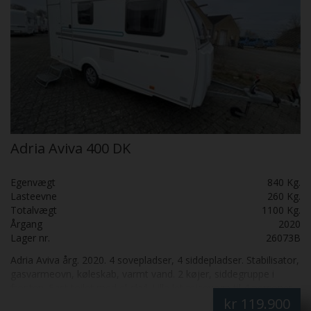
Adria Aviva 400 DK
Egenvægt
840 Kg.
Lasteevne
260 Kg.
Totalvægt
1100 Kg.
Årgang
2020
Lager nr.
26073B
Adria Aviva årg. 2020. 4 sovepladser, 4 siddepladser. Stabilisator,
gasvarmeovn, køleskab, varmt vand. 2 køjer, siddegruppe i
fronten. Fast toilet med el-skyl. Lille let rejsevogn til 4 personer.
kr
119.900
Stort køleskab med fryser, glasfiber tag.