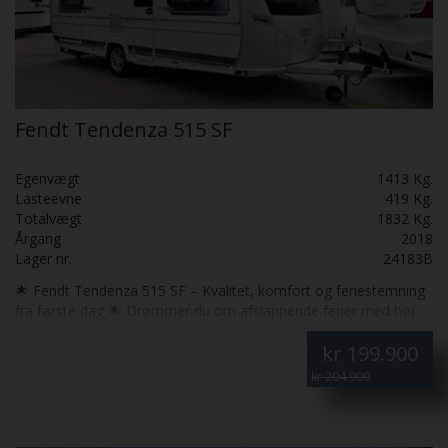
Fendt Tendenza 515 SF
Egenvægt
1413 Kg.
Lasteevne
419 Kg.
Totalvægt
1832 Kg.
Årgang
2018
Lager nr.
24183B
🌟 Fendt Tendenza 515 SF – Kvalitet, komfort og feriestemning
fra første dag 🌟 Drømmer du om afslappende ferier med høj
komfort og gennemført kvalitet? Denne Fendt Tendenza 515 SF
kr
199.900
fra 2018 er et oplagt valg for dig, der ønsker en campingvogn i
solid tysk kvalitet med en indretning, der indbyder til hygge,
kr 204.900
samvær og ro. Vognen fremstår meget pæn og velholdt, og her
er der virkelig tænkt over detaljerne. Den lyse og elegante
indretning skaber en behagelig atmosfære, hvor man straks