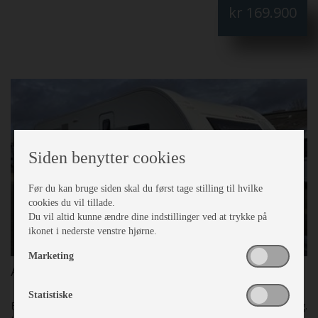
kr
169.900
enkelte senge med lameludtræk, Mover, Isabella fortelt
Commodore 3m CarbonX Fantastisk flot: Skal SES:
Siden benytter cookies
Før du kan bruge siden skal du først tage stilling til hvilke
cookies du vil tillade.
Du vil altid kunne ændre dine indstillinger ved at trykke på
ikonet i nederste venstre hjørne.
Marketing
Adria Alpina 743 UP
Statistiske
Egenvægt
1850 Kg.