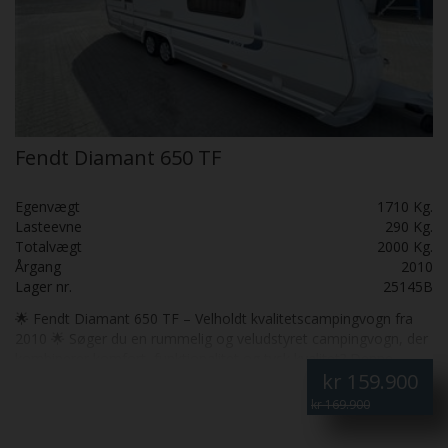
Fendt Diamant 650 TF
Egenvægt
1710 Kg.
Lasteevne
290 Kg.
Totalvægt
2000 Kg.
Årgang
2010
Lager nr.
25145B
🌟 Fendt Diamant 650 TF – Velholdt kvalitetscampingvogn fra
2010 🌟 Søger du en rummelig og veludstyret campingvogn, der
kombinerer komfort, funktionalitet og tysk kvalitet? Denne
kr
159.900
Fendt Diamant 650 TF årgang 2010 er et oplagt valg. Den har 4
sovepladser og 6 siddepladser, hvilket gør den perfekt til familier
kr 169.900
eller par, der ønsker ekstra plads til gæster. Indretning og
komfort: Stor dobbeltseng og fritstående dobbeltseng med