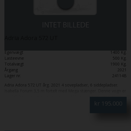
Adria Adora 572 UT
Egenvægt
1400 Kg.
Lasteevne
500 Kg.
Totalvægt
1900 Kg.
Årgang
2021
Lager nr.
24114B
Adria Adora 572 UT årg. 2021 4 sovepladser, 6 siddepladser.
Isabella Forum 3,5 m fortelt med Mega stænger. Denne vogn er
med Gulvvarme, gasvarmeovn med blæser, varmt vand, stort
kr
195.000
køleskab, toilet og brusekabine i bagende, serviceklap, 2
enkeltsenge og rundsiddegruppe i front. Kantsyet tæpper.
Vognen står meget pæn og velholdt. SÆLGES FOR KUNDE.