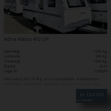
Adria Adora 472 UP
Egenvægt
1200 Kg.
Lasteevne
300 Kg.
Totalvægt
1500 Kg.
Årgang
2022
Lager nr.
22082N
Adria Adora 472 UP Årg. 2022 4 sovepladser, 4 siddepladser.
Stabilisator, Serviceklap, Køleskab med fryser, Dobbeltseng,
Rundsiddegruppe, Gulvvarme, Varmt vand, Gaskasse med plads
kr
184.900
til 2 gasflasker og diverse udstyr, Glasfiber tag-sider-forende og
bagende. Totalvægt kg. 1500
kr 189.900