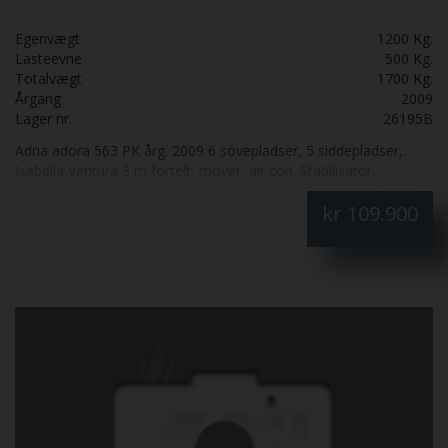
Egenvægt
1200 Kg.
Lasteevne
500 Kg.
Totalvægt
1700 Kg.
Årgang
2009
Lager nr.
26195B
Adria adora 563 PK årg. 2009 6 sovepladser, 5 siddepladser,.
Isabella Ventura 3 m fortelt, mover, air con. Stabilisator,
gulvvarme, stort køleskab med fryser, rundsiddegruppe, køjer,
kr
109.900
dobbeltseng, alu fælge, serviceklap. stor og rummelig
campingvogn med køjer og glasfibertag.