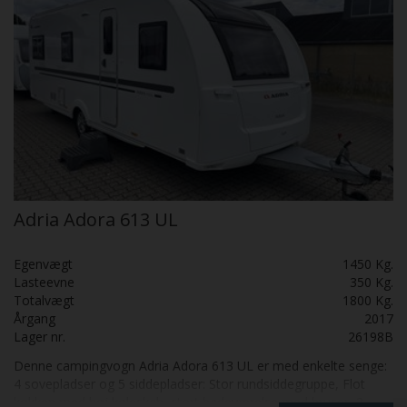
Adria Adora 613 UL
Egenvægt
1450 Kg.
Lasteevne
350 Kg.
Totalvægt
1800 Kg.
Årgang
2017
Lager nr.
26198B
Denne campingvogn Adria Adora 613 UL er med enkelte senge:
4 sovepladser og 5 siddepladser: Stor rundsiddegruppe, Flot
køkken med høj køleskab, stort badeværelse med bruser, 2