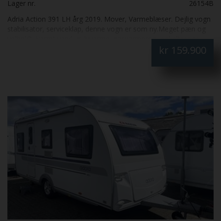
Lager nr.
26154B
Adria Action 391 LH årg 2019. Mover, Varmeblæser. Dejlig vogn
stabilisator, serviceklap, denne vogn er som ny.Meget pæn og
velholdt. Varmt vand, gulvvarme, gasvarmeovn, enkeltsenge
kr
159.900
som kan laves om til stor dobbeltseng.