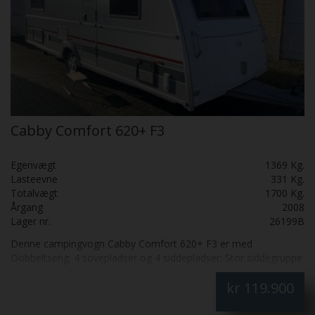
Cabby Comfort 620+ F3
Egenvægt
1369 Kg.
Lasteevne
331 Kg.
Totalvægt
1700 Kg.
Årgang
2008
Lager nr.
26199B
Denne campingvogn Cabby Comfort 620+ F3 er med
Dobbeltseng: 4 sovepladser og 4 siddepladser: Stor siddegruppe
i sort læder, Flot køkken med høj køleskab og emhætte, Stor
kr
119.900
dobbeltseng, Flot badeværelse, Cykelholder, Mover og Isabella
sun blue med front Fantastisk flot: Skal SES