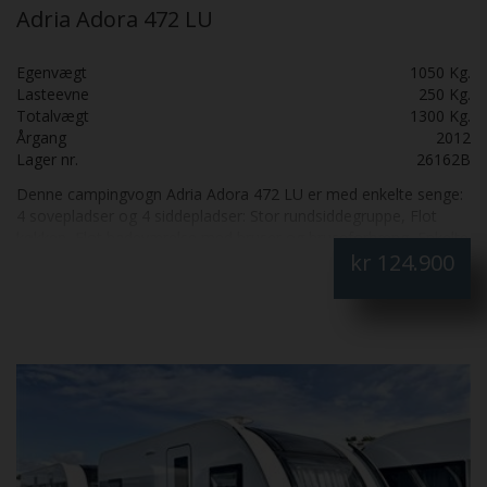
Adria Adora 472 LU
Egenvægt
1050 Kg.
Lasteevne
250 Kg.
Totalvægt
1300 Kg.
Årgang
2012
Lager nr.
26162B
Denne campingvogn Adria Adora 472 LU er med enkelte senge:
4 sovepladser og 4 siddepladser: Stor rundsiddegruppe, Flot
køkken, Flot badeværelse med bruser og bruseforhæng, Enkelte
kr
124.900
senge med lameludtræk. Mover. Posemarkise og Isabella fortelt
Ventura 3m Fiber Fantastisk pæn og velholdt: Skal SES: