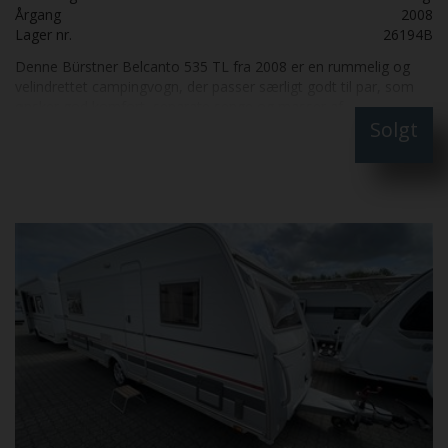
Årgang
2008
Lager nr.
26194B
Denne Bürstner Belcanto 535 TL fra 2008 er en rummelig og
velindrettet campingvogn, der passer særligt godt til par, som
ønsker god komfort, separate senge og masser af
Solgt
opbevaringsplads. Forrest i vognen finder man en hyggelig
rundsiddegruppe med opbevaringsrum under sæderne. Her er
der god plads til både afslapning, måltider og hyggelige aftener.
De flytbare spotlamper gør det nemt at tilpasse belysningen
efter behov. Køkkenet er praktisk indrettet med tre gasblus,
håndvask, arbejdslys og stikkontakter til køkkenapparater.
Derudover er der to integrerede affaldsspande og et stort
Dometic-køleskab på 150 liter, inklusive en fryseboks på 26 liter.
Soveafdelingen har to komfortable enkeltsenge med
opbevaringsplads under sengene. Serviceklapper på begge sider
giver nem adgang til opbevaringen udefra. Et gardin gør det
muligt at adskille soveafdelingen fra resten af vognen.
Badeværelset er indrettet med Thetford-toilet, håndvask og
brusebund. Vognen har desuden aircondition, Trumatic-
varmeanlæg med blæsevarme samt vinduer med myggenet og
mørklægningsgardiner.