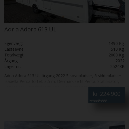
Adria Adora 613 UL
Egenvægt
1490 Kg.
Lasteevne
510 Kg.
Totalvægt
2000 Kg.
Årgang
2022
Lager nr.
25248B
Adria Adora 613 UL årgang 2022 5 sovepladser, 6 siddepladser
Isabella Penta fortelt 3,5 m. Dørmarkise til Penta. Stabilisator,
Serviceklap, Rundsiddegruppe, 2 enkeltsenge med udtræk,
kr
224.900
Varmt vand, Stort køleskab, Gulvvarme, Gasvarmeovn med
blæser, Gulvvarme på toilettet, Kanon fastliggervogn med
kr 229.900
meget plads. SÆLGES FOR KUNDE