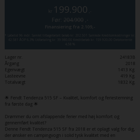
199.900
kr
,-
Før:
204.900
,-
Finansiering fra
2.109,-
*
Løbetid 96 mdr.
Samlet tilbagebetalt beløb kr. 202.501
Samlede Kreditomkostninger kr.
42.581
ÅOP 6,3%
Udbetaling kr. 39.980,00
Kreditbeløb kr. 159.920,00
Debitorrente
4,58 %
Lager nr.
24183B
Årgang
2018
Egenvægt
1413
Kg.
Lasteevne
419
Kg.
Totalvægt
1832
Kg.
🌟 Fendt Tendenza 515 SF – Kvalitet, komfort og feriestemning
fra første dag 🌟
Drømmer du om afslappende ferier med høj komfort og
gennemført kvalitet?
Denne Fendt Tendenza 515 SF fra 2018 er et oplagt valg for dig,
der ønsker en campingvogn i solid tysk kvalitet med en