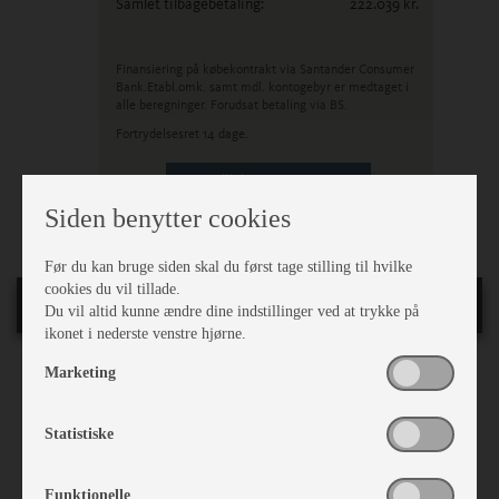
Samlet tilbagebetaling:
222.039
kr.
Finansiering på købekontrakt via Santander Consumer
Bank.
Etabl.omk. samt mdl. kontogebyr er medtaget i
alle beregninger. Forudsat betaling via BS.
Fortrydelsesret 14 dage.
Klik her og Ansøg
Siden benytter cookies
Før du kan bruge siden skal du først tage stilling til hvilke
cookies du vil tillade.
Generelt
Du vil altid kunne ændre dine indstillinger ved at trykke på
ikonet i nederste venstre hjørne.
Marketing
Ejerforhold:
Egen
Stel nr.:
WFC1540JEJ1126700
Bredde i cm.:
230
Statistiske
Sovepladser:
4
Siddepladser:
5
Funktionelle