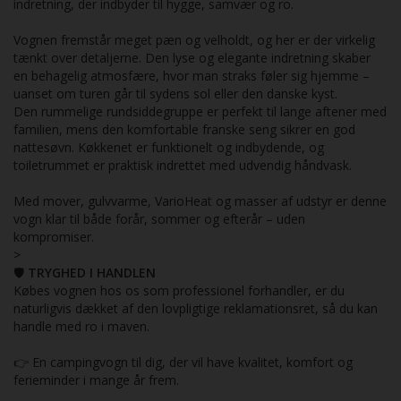
indretning, der indbyder til hygge, samvær og ro.
Vognen fremstår meget pæn og velholdt, og her er der virkelig
tænkt over detaljerne. Den lyse og elegante indretning skaber
en behagelig atmosfære, hvor man straks føler sig hjemme –
uanset om turen går til sydens sol eller den danske kyst.
Den rummelige rundsiddegruppe er perfekt til lange aftener med
familien, mens den komfortable franske seng sikrer en god
nattesøvn. Køkkenet er funktionelt og indbydende, og
toiletrummet er praktisk indrettet med udvendig håndvask.
Med mover, gulvvarme, VarioHeat og masser af udstyr er denne
vogn klar til både forår, sommer og efterår – uden
kompromiser.
>
🛡️
TRYGHED I HANDLEN
Købes vognen hos os som professionel forhandler, er du
naturligvis dækket af den lovpligtige reklamationsret, så du kan
handle med ro i maven.
👉 En campingvogn til dig, der vil have kvalitet, komfort og
ferieminder i mange år frem.