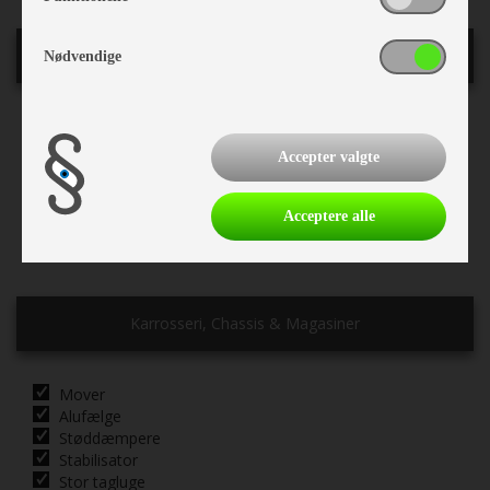
Indretning
Nødvendige
Fransk seng
Dobbeltseng
Accepter valgte
Hæve/sænkebord
Rundsiddegruppe
Gulvtæppe
Acceptere alle
Kassettegardiner
Karrosseri, Chassis & Magasiner
Mover
Alufælge
Støddæmpere
Stabilisator
Stor tagluge