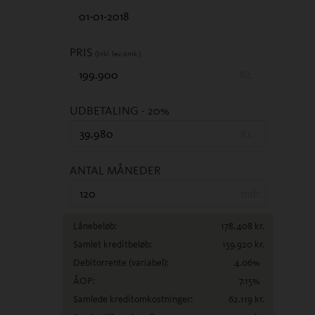
PRIS
(Inkl. lev. omk.)
Kr.
UDBETALING
- 20%
Kr.
ANTAL MÅNEDER
mdr.
Lånebeløb:
178.408
kr.
Samlet kreditbeløb:
159.920
kr.
Debitorrente
(variabel)
:
4.06
%
ÅOP:
7.15
%
Samlede kreditomkostninger:
62.119
kr.