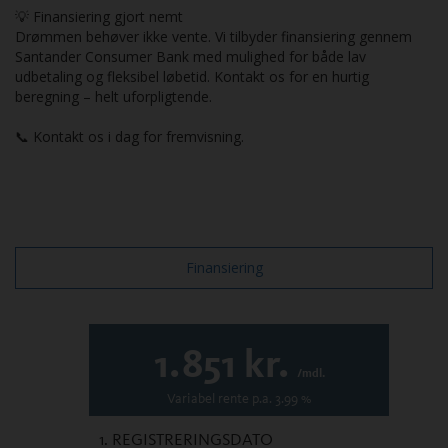
💡 Finansiering gjort nemt
Drømmen behøver ikke vente. Vi tilbyder finansiering gennem
Santander Consumer Bank med mulighed for både lav
udbetaling og fleksibel løbetid. Kontakt os for en hurtig
beregning – helt uforpligtende.
📞 Kontakt os i dag for fremvisning.
Finansiering
1.851
kr.
/mdl.
Variabel
rente p.a.
3.99
%
1. REGISTRERINGSDATO