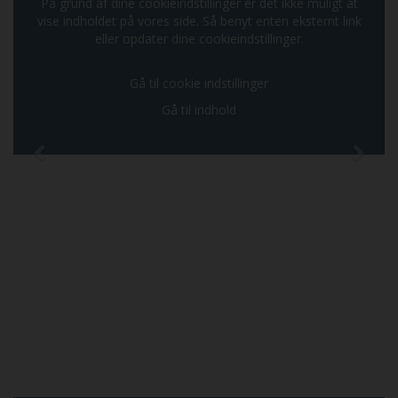
På grund af dine cookieindstillinger er det ikke muligt at
vise indholdet på vores side. Så benyt enten eksternt link
eller opdater dine cookieindstillinger.
Gå til cookie indstillinger
Gå til indhold