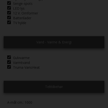
Senge-spots
LED lys
12 V. Omformer
Batterilader
TV hylde
Vand - Varme & Energi
Gulvvarme
Varmtvand
Truma VarioHeat
Telttilbehør
A-mål cm.:
1000